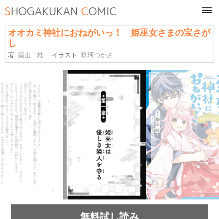
tog
navi
オオカミ神社におねがいっ！ 姫巫女さまの宝さが
し
著:
築山 桂
イラスト:
玖珂つかさ
無料試し読み