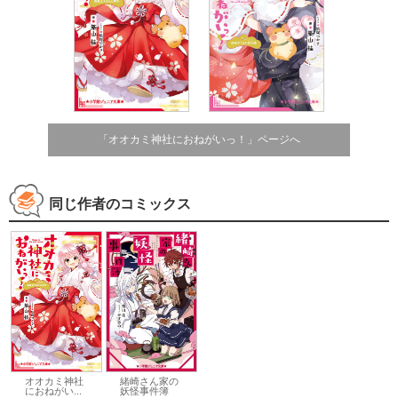
「オオカミ神社におねがいっ！」ページへ
同じ作者のコミックス
オオカミ神社
緒崎さん家の
におねがい...
妖怪事件簿