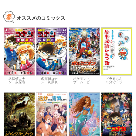
オススメのコミックス
名探偵コナ
名探偵コナ
ポケモン・
ドラえもん
ン 灰原哀...
ン 灰原哀...
ザ・ムービ...
５分でドラ...