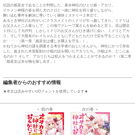
伝説の姫巫女であることが判明した、泉水神社のひとり娘・アカリ。
イケメン神様の姿を得た犬のクロと一緒に神社を切り盛りしながら、
舞い込む事件を解決に導いていく痛快ミステリー２本立て。
あるとき神社のお向かいにクラスメイトのミドリが引っ越してきた。ミドリは
お父さんと二人暮らしで、この地でクレープ屋さんを始めると言う。店は開店
１日にして大評判、しかしミドリのお父さんがひき逃げに会い、ミドリとアカ
リ、そして大親友のレイちゃんとともに子どもたちだけで店を守ることになる
が･･････（第一章「姫巫女は優しき隣人を守る」）。
かねてから神社の謎を調査する考古学者のおじいさんから、神社にかつて存在
した、盗まれた木造彫刻の小槌の話を聞いたアカリたち。小槌は今、どこにあ
るのか？ そして、アカリたちは犯人をつかまえることができるのか？ （第二章
「姫巫女は失せ物を探し出す」）
編集者からのおすすめ情報
★本文は読みやすいUDフォントを使用しています★
＜ 前の巻
次の巻 ＞