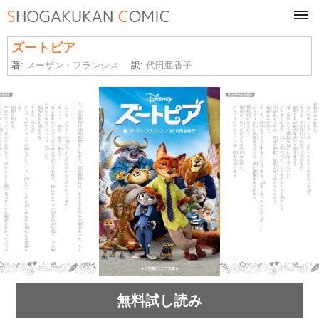
tog
navi
ズートピア
著:
スーザン・フランシス
訳:
代田亜香子
無料試し読み