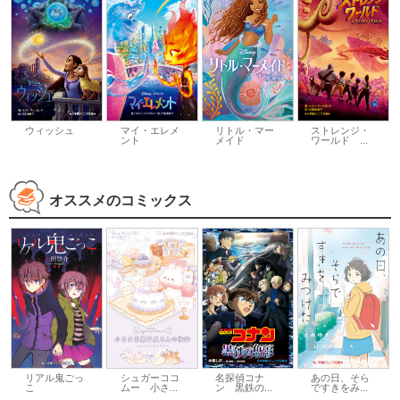
ウィッシュ
マイ・エレメ
リトル・マー
ストレンジ・
ント
メイド
ワールド ...
オススメのコミックス
リアル鬼ごっ
シュガーココ
名探偵コナ
あの日、そら
こ
ムー 小さ...
ン 黒鉄の...
ですきをみ...