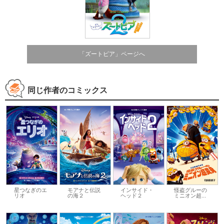
「ズートピア」ページへ
同じ作者のコミックス
星つなぎのエ
モアナと伝説
インサイド・
怪盗グルーの
リオ
の海２
ヘッド２
ミニオン超...