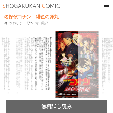
tog
navi
名探偵コナン 緋色の弾丸
著:
水稀しま
原作:
青山剛昌
無料試し読み