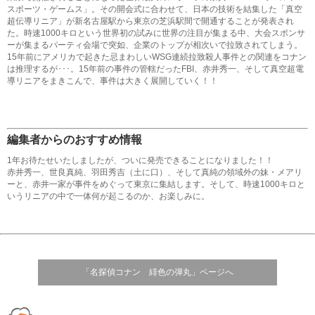
スポーツ・ゲームス」。その開会式に合わせて、日本の技術を結集した「真空
超伝導リニア」が新名古屋駅から東京の芝浜駅間で開通することが発表され
た。時速1000キロという世界初の試みに世界の注目が集まる中、大会スポンサ
ーが集まるパーティ会場で突如、企業のトップが相次いで拉致されてしまう。
15年前にアメリカで起きた忌まわしいWSG連続拉致殺人事件との関連をコナン
は推理するが･･･。15年前の事件の管轄だったFBI、赤井秀一、そして真空超電
導リニアをまきこんで、事件は大きく展開していく！！
編集者からのおすすめ情報
1年お待たせいたしましたが、ついに発売できることになりました！！
赤井秀一、世良真純、羽田秀吉（土に口）、そして真純の領域外の妹・メアリ
ーと、赤井一家が事件をめぐって東京に集結します。そして、時速1000キロと
いうリニアの中で一体何が起こるのか、お楽しみに。
「名探偵コナン 緋色の弾丸」ページへ