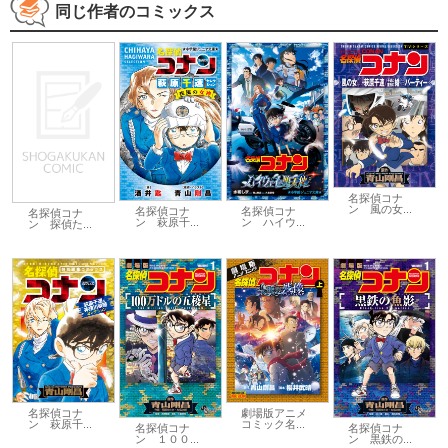
同じ作者のコミックス
名探偵コナ
ン 風の女...
名探偵コナ
名探偵コナ
名探偵コナ
ン 萩原千...
ン ハイウ...
ン 探偵た...
劇場版アニメ
名探偵コナ
コミック名...
ン 萩原千...
名探偵コナ
名探偵コナ
ン １００...
ン 黒鉄の...