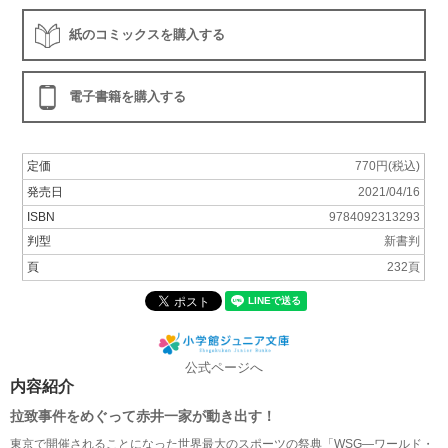
紙のコミックスを購入する
電子書籍を購入する
定価
770円(税込)
発売日
2021/04/16
ISBN
9784092313293
判型
新書判
頁
232頁
公式ページへ
内容紹介
拉致事件をめぐって赤井一家が動き出す！
東京で開催されることになった世界最大のスポーツの祭典「WSG―ワールド・