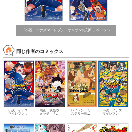
「小説 イナズマイレブン オリオンの刻印」ページへ
同じ作者のコミックス
小説 イナズ
映画 妖怪ウ
レイトン ミ
小説 イナズ
マイレブン...
ォッチ Ｆ...
ステリー探...
マイレブン...