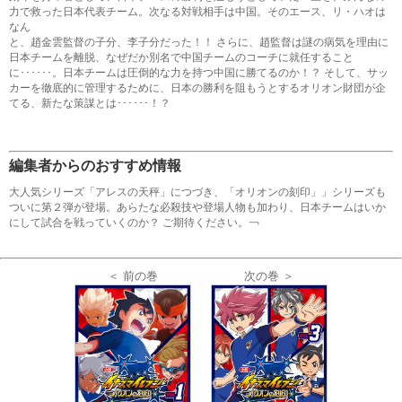
力で救った日本代表チーム。次なる対戦相手は中国。そのエース、リ・ハオは
なん
と、趙金雲監督の子分、李子分だった！！ さらに、趙監督は謎の病気を理由に
日本チームを離脱、なぜだか別名で中国チームのコーチに就任すること
に･･････。日本チームは圧倒的な力を持つ中国に勝てるのか！？ そして、サッ
カーを徹底的に管理するために、日本の勝利を阻もうとするオリオン財団が企
てる、新たな策謀とは･･････！？
編集者からのおすすめ情報
大人気シリーズ「アレスの天秤」につづき、「オリオンの刻印」」シリーズも
ついに第２弾が登場。あらたな必殺技や登場人物も加わり、日本チームはいか
にして試合を戦っていくのか？ ご期待ください。￢
＜ 前の巻
次の巻 ＞