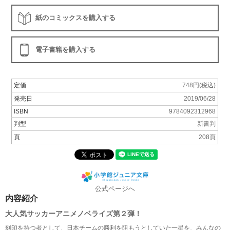
紙のコミックスを購入する
電子書籍を購入する
定価
748円(税込)
発売日
2019/06/28
ISBN
9784092312968
判型
新書判
頁
208頁
公式ページへ
内容紹介
大人気サッカーアニメノベライズ第２弾！
刻印を持つ者として、日本チームの勝利を阻もうとしていた一星を、みんなの