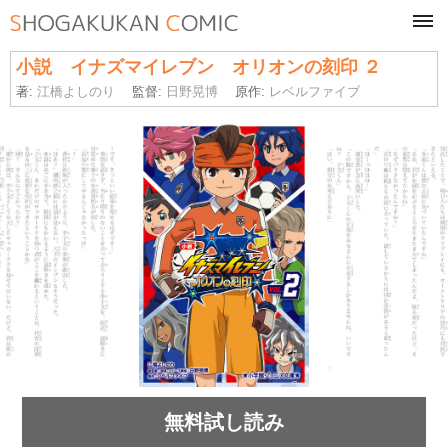
tog
navi
小説 イナズマイレブン オリオンの刻印 ２
著:
江橋よしのり
監督:
日野晃博
原作:
レベルファイブ
無料試し読み