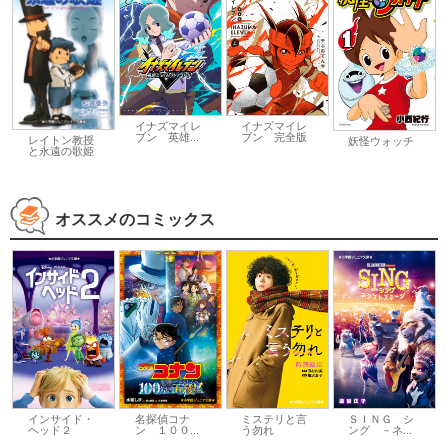
イナズマイレ
イナズマイレ
ブン 英雄...
ブン 完全版
レイトン教授
妖怪ウォッチ
と永遠の歌姫
オススメのコミックス
インサイド・
名探偵コナ
ミステリと言
ＳＩＮＧ シ
ヘッド２
ン １００...
う勿れ
ング －ネ...