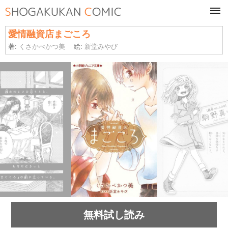
tog
navi
愛情融資店まごころ
著:
くさかべかつ美
絵:
新堂みやび
無料試し読み