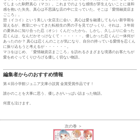
てしまった駒野真心（マコ）。これまでのような感情が芽生えないことに違和
感を抱いた矢先、真心は不思議な店の中に立っていた。そこは「愛情融資店ま
ごころ」。
憩（イコイ）という美しい女店主に会い、真心は愛を融通してもらい新学期を
迎えるが、教室にやってきた転校生の男の子を見てびっくり。それは、３年前
の夏休みに知り合った忍（オシ）くんだったから。しかし、久しぶりに会った
忍くんは、なんだかそっけなくて・・・・・・。優しかった忍くんに一体何が
あったのか？ 真心は忍くんのことが気になり、自分の持っている愛情を忍くん
に振り込もうと考えるが・・・・・・。
マコをはじめ、「愛情融資店まごころ」を訪れるさまざまな境遇のお客たちが
愛をめぐってくりひろげる優しく切ない物語。
編集者からのおすすめ情報
第４回小学館ジュニア文庫小説賞 金賞受賞作品です！
誰かのことを大事に思う、優しさがいっぱい詰まった物語。
何度も泣けます。
次の巻 ＞