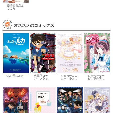
愛情融資店ま
ごころ
オススメのコミックス
あの夏のルカ
名探偵コナ
シュガーココ
家事代行サー
ン ブラッ...
ムー 小さ...
ビス事件簿...