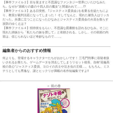
【事件ファイル２】目を覚ますと不思議なファンタジー世界にいたひなみた
ち。なぜか“居眠りの森の十四人目の魔女”と間違われて……!?
【事件ファイル３】ある日突然、｢ジャスティス委員会｣を名乗る生徒たちによ
り、教室が裁判法廷になってしまった！ そしてなんと、現れた被告人はリッカ
だった。弁護に立つことになったひなみとジャスティス委員会の火花を散らす
攻防のゆくえは？
【事件ファイル４】招待状をもらい、不思議な図書館を訪れるひなみ。そこに
現れた姉妹から「私たちの妹を捜して」と依頼される。しかし、その依頼の内
容は、信じられないほど奇妙なもので……。
編集者からのおすすめ情報
何よりも、登場するキャラクターたちがおかしいです！ 三毛門刑事に容疑者扱
いされるお客たち、ゲームデータを消去してしまうリセット校長、自称“花倫高
校の良心”ジャスティス委員、ヨロイの兵士や泣き虫の王様…。もちろん、ミス
テリとしても秀逸な、謎とヒックリが満載の名作短編集ですよ!!
＜ 前の巻