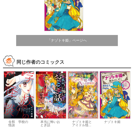
「ナゾトキ姫」ページへ
同じ作者のコミックス
本当に怖いお
ナゾトキ姫と
ナゾトキ姫
令和 学校の
とぎ話
アイドル怪...
怪談