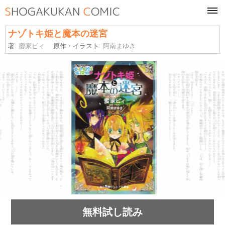
tog
navi
ナゾトキ姫と魔本の迷宮
著:
蜜家ビィ
原作・イラスト:
阿南まゆき
無料試し読み