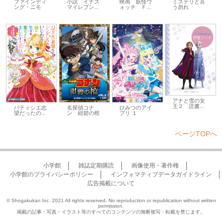
ファインディ
小説 イナズ
映画 妖怪ウ
ミステリと言
ング・ニモ
マイレブン...
ォッチ Ｆ...
う勿れ
アナと雪の女
王２ 読書...
パティシエ志
名探偵コナ
ひみつのアイ
望だったの...
ン 紺碧の棺
プリ １
ページTOPへ
小学館
雑誌定期購読
画像使用・著作権
小学館のプライバシーポリシー
インフォマティブデータガイドライン
広告掲載について
© Shogakukan Inc. 2021 All rights reserved. No reproduction or republication without written
permission.
掲載の記事・写真・イラスト等のすべてのコンテンツの無断複写・転載を禁じます。