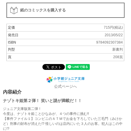
紙のコミックスを購入する
定価
715円(税込)
発売日
2013/05/22
ISBN
9784092307384
判型
新書判
頁
208頁
公式ページへ
内容紹介
ナゾトキ姫第２弾！ 笑いと謎が満載だ！！
ジュニア文庫版第二弾！
今度は、ナゾトキ姫ことひなみが、４つの事件に挑む!!
【事件ファイル１】コンビニのＡＴＭでお金を下ろしていた三毛門（みけか
ど）刑事の財布が消えた!? 怪しいのは店内にいた３人のお客。犯人はこの中
に!?