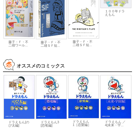
１００年ドラ
えもん
藤子・Ｆ・不
藤子・Ｆ・不
藤子・Ｆ・不
二雄ＳＦ短...
二雄ワール...
二雄ＳＦ短...
オススメのコミックス
ドラえもん
ドラえもん ／
ドラえもん[の
ドラえもん3
1［恋愛編］
4[未来・宇...
び太編]
[恐竜編]