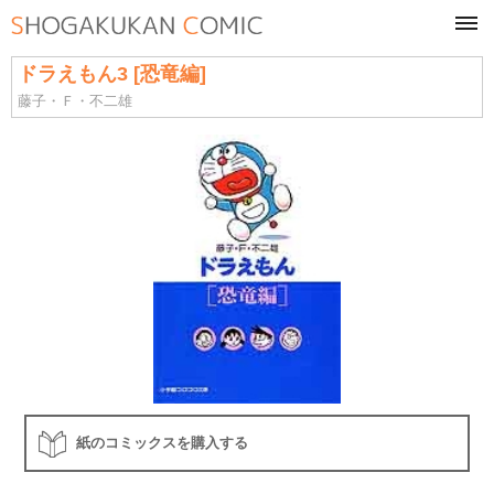
tog
navi
ドラえもん3 [恐竜編]
藤子・Ｆ・不二雄
紙のコミックスを購入する