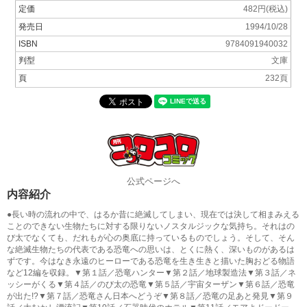
定価
482円(税込)
発売日
1994/10/28
ISBN
9784091940032
判型
文庫
頁
232頁
公式ページへ
内容紹介
●長い時の流れの中で、はるか昔に絶滅してしまい、現在では決して相まみえる
ことのできない生物たちに対する限りないノスタルジックな気持ち。それはの
び太でなくても、だれもが心の奥底に持っているものでしょう。そして、そん
な絶滅生物たちの代表である恐竜への思いは、とくに熱く、深いものがあるは
ずです。今はなき永遠のヒーローである恐竜を生き生きと描いた胸おどる物語
など12編を収録。▼第１話／恐竜ハンター▼第２話／地球製造法▼第３話／ネ
ッシーがくる▼第４話／のび太の恐竜▼第５話／宇宙ターザン▼第６話／恐竜
が出た!?▼第７話／恐竜さん日本へどうぞ▼第８話／恐竜の足あと発見▼第９