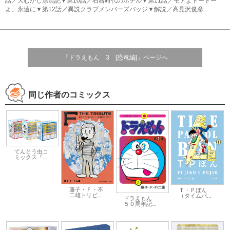
話／大むかし漂流記▼第10話／石器時代のホテル▼第11話／モアよドードー
よ、永遠に▼第12話／異説クラブメンバーズバッジ▼解説／高見沢俊彦
「ドラえもん 3 [恐竜編]」ページへ
同じ作者のコミックス
てんとう虫コ
ミックス『...
藤子・Ｆ・不
Ｔ・Ｐぼん
二雄トリビ...
（タイムパ...
ドラえもん
５０周年記...