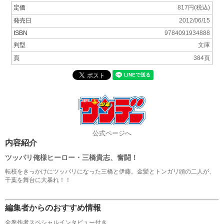
定価
817円(税込)
発売日
2012/06/15
ISBN
9784091934888
判型
文庫
頁
384頁
公式ページへ
内容紹介
ツッパリ俺様ヒーロー・三橋貴志、奮闘！
転校をきっかけにツッパリになった三橋と伊藤。金髪とトンガリ頭の二人が、
千葉を舞台に大暴れ！！
編集者からのおすすめ情報
全巻作者スペシャルインタビュー付き