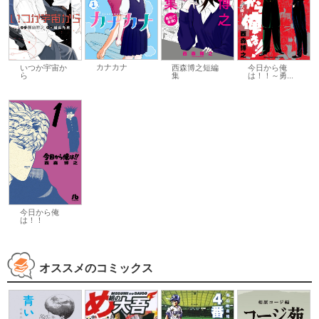
カナカナ
いつか宇宙か
西森博之短編
今日から俺
ら
集
は！！～勇...
今日から俺
は！！
オススメのコミックス