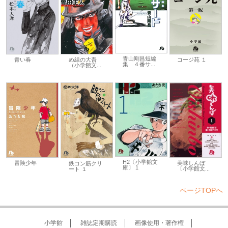
青山剛昌短編
青い春
コージ苑 １
め組の大吾
集 ４番サ...
（小学館文...
H2〔小学館文
美味しんぼ
冒険少年
鉄コン筋クリ
庫〕 1
〔小学館文...
ート １
ページTOPへ
小学館
雑誌定期購読
画像使用・著作権