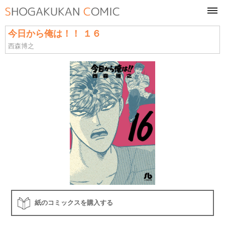
tog
navi
今日から俺は！！ １６
西森博之
紙のコミックスを購入する