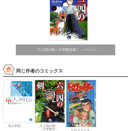
「六三四の剣〔小学館文庫〕」ページへ
同じ作者のコミックス
岳人列伝
六三四の剣
〔小学館文...
ドロファイタ