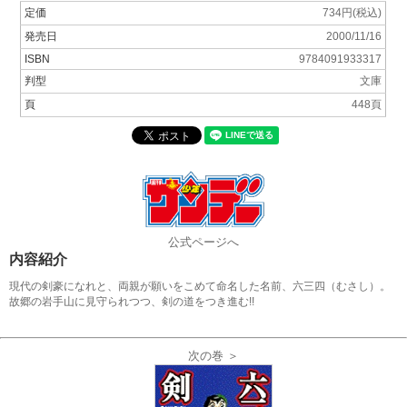
定価
734円(税込)
発売日
2000/11/16
ISBN
9784091933317
判型
文庫
頁
448頁
公式ページへ
内容紹介
現代の剣豪になれと、両親が願いをこめて命名した名前、六三四（むさし）。
故郷の岩手山に見守られつつ、剣の道をつき進む!!
次の巻 ＞