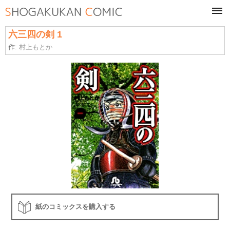
tog
navi
六三四の剣 1
作:
村上もとか
紙のコミックスを購入する