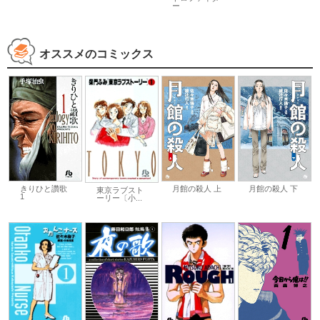
ー
オススメのコミックス
きりひと讚歌
月館の殺人 上
月館の殺人 下
東京ラブスト
1
ーリー〔小...