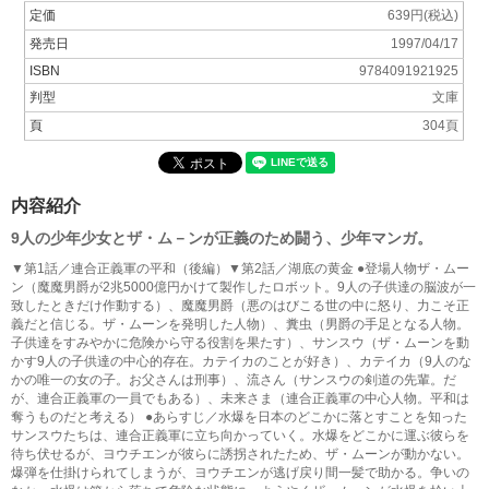
定価
639円(税込)
発売日
1997/04/17
ISBN
9784091921925
判型
文庫
頁
304頁
内容紹介
9人の少年少女とザ・ム－ンが正義のため闘う、少年マンガ。
▼第1話／連合正義軍の平和（後編）▼第2話／湖底の黄金 ●登場人物ザ・ムー
ン（魔魔男爵が2兆5000億円かけて製作したロボット。9人の子供達の脳波が一
致したときだけ作動する）、魔魔男爵（悪のはびこる世の中に怒り、力こそ正
義だと信じる。ザ・ムーンを発明した人物）、糞虫（男爵の手足となる人物。
子供達をすみやかに危険から守る役割を果たす）、サンスウ（ザ・ムーンを動
かす9人の子供達の中心的存在。カテイカのことが好き）、カテイカ（9人のな
かの唯一の女の子。お父さんは刑事）、流さん（サンスウの剣道の先輩。だ
が、連合正義軍の一員でもある）、未来さま（連合正義軍の中心人物。平和は
奪うものだと考える） ●あらすじ／水爆を日本のどこかに落とすことを知った
サンスウたちは、連合正義軍に立ち向かっていく。水爆をどこかに運ぶ彼らを
待ち伏せるが、ヨウチエンが彼らに誘拐されたため、ザ・ムーンが動かない。
爆弾を仕掛けられてしまうが、ヨウチエンが逃げ戻り間一髪で助かる。争いの