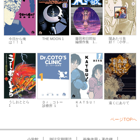
藤田和日郎短
陽あたり良
THE MOON 1
今日から俺
編傑作集 1...
好！〔小学...
は！！ １
うしおととら
ＫＡＴＳＵ！
Ｄｒ．コトー
遠くにありて
1
１
診療所 １
ページTOPへ
小学館
雑誌定期購読
画像使用・著作権