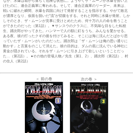
なか、水爆は箱から落ちて危険な状態に。ようやくザ・ムーンが水爆を拾い上
げたのに、連合正義軍に奪われる。そして、連合正義軍のリーダー、未来は、
戦いに破れた瞬間、水爆を四国に向けて発射することを指示する。やがて敗北
が濃厚となり、仮面を脱いだ“流”が切腹をする。それと同時に水爆が発射。しか
しそのとき、ザ・ムーンが見事に受けとめたため、何十万の人の命を救うこと
ができたのだった（第1話）。▼サンスウのクラスに、不気味な目をした転校
生、踊次郎がやってきた。ハンマーで人の額に釘をうち、みんなを驚かせる。
ある夜、彼の打ったクギの後を付けてみると、そこには海に沈んだとばかり思
っていたザ・ムーンがいたのだった。踊次郎は「ザ・ムーンは俺の思い通りに
動かす」と言葉をのこして消えた。彼の目的は、ダムの底に沈んでいる神社に
黄金が隠されている。それをザ・ムーンに引き上げて欲しいということだっ
た…（第2話）。 ●その他の登場人物／先生（第1、2）、踊次郎（第2話）、村
の住人（第2話）
＜ 前の巻
次の巻 ＞