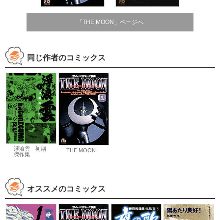
「THE MOON」ページへ
同じ作者のコミックス
浮浪雲 初期
THE MOON
傑作集
オススメのコミックス