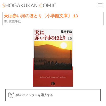
tog
navi
天は赤い河のほとり〔小学館文庫〕 13
著:
篠原千絵
紙のコミックスを購入する