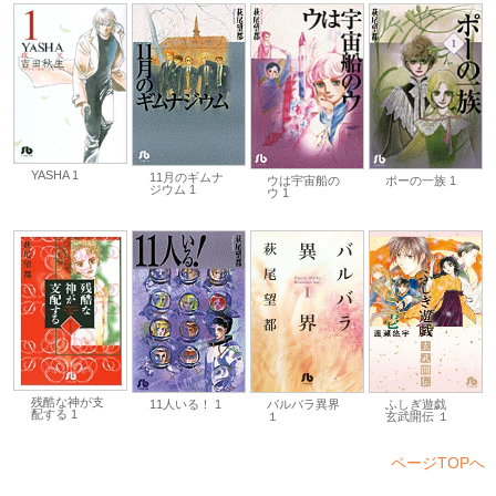
YASHA 1
11月のギムナ
ウは宇宙船の
ポーの一族 1
ジウム 1
ウ 1
残酷な神が支
11人いる！ 1
ふしぎ遊戯
バルバラ異界
配する 1
玄武開伝 １
１
ページTOPへ