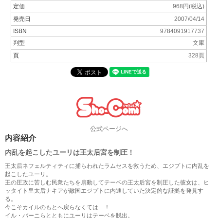
定価
968円(税込)
発売日
2007/04/14
ISBN
9784091917737
判型
文庫
頁
328頁
公式ページへ
内容紹介
内乱を起こしたユーリは王太后宮を制圧！
王太后ネフェルティティに捕らわれたラムセスを救うため、エジプトに内乱を
起こしたユーリ。
王の圧政に苦しむ民衆たちを扇動してテーベの王太后宮を制圧した彼女は、ヒ
ッタイト皇太后ナキアが敵国エジプトに内通していた決定的な証拠を発見す
る。
今こそカイルのもとへ戻らなくては…！
イル・バーニらとともにユーリはテーベを脱出。