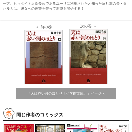
一方、ヒッタイト近衛長官であるユーリに利用されたと知った反乱軍の長・タ
ハルカは、彼女への復讐を誓って追跡を開始する！
次の巻 ＞
＜ 前の巻
「天は赤い河のほとり〔小学館文庫〕」ページへ
同じ作者のコミックス