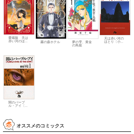
愛蔵版 天は
天は赤い河の
赤い河のほ...
ほとり〔小...
霧の森ホテル
夢の雫、黄金
の鳥籠
闇のパープ
ル・アイ〔...
オススメのコミックス