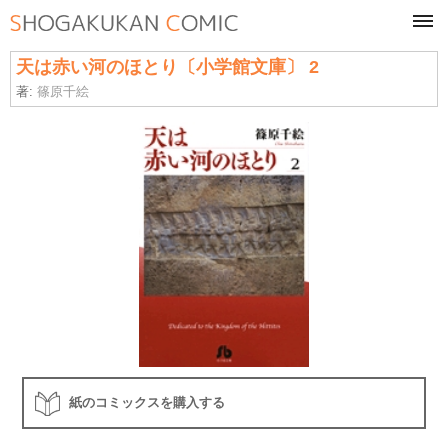
tog
navi
天は赤い河のほとり〔小学館文庫〕 2
著:
篠原千絵
紙のコミックスを購入する