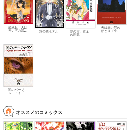
愛蔵版 天は
天は赤い河の
赤い河のほ...
ほとり〔小...
霧の森ホテル
夢の雫、黄金
の鳥籠
闇のパープ
ル・アイ〔...
オススメのコミックス