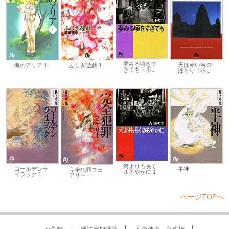
夢みる頃をす
天は赤い河の
海のアリア 1
ふしぎ遊戯 1
ぎても〔小...
ほとり〔小...
河よりも長く
ゴールデンラ
半神
完全犯罪フェ
ゆるやかに 1
イラック 1
アリー
ページTOPへ