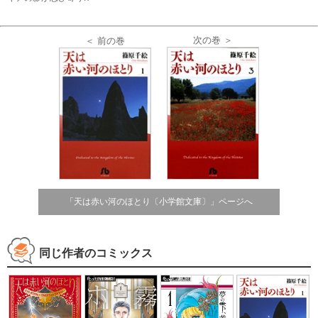
次の巻 ＞
＜ 前の巻
「天は赤い河のほとり〔小学館文庫〕」ページへ
同じ作者のコミックス