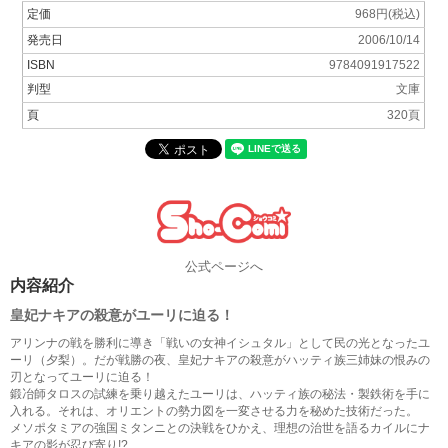
定価
968円(税込)
発売日
2006/10/14
ISBN
9784091917522
判型
文庫
頁
320頁
公式ページへ
内容紹介
皇妃ナキアの殺意がユーリに迫る！
アリンナの戦を勝利に導き「戦いの女神イシュタル」として民の光となったユ
ーリ（夕梨）。だが戦勝の夜、皇妃ナキアの殺意がハッティ族三姉妹の恨みの
刃となってユーリに迫る！
鍛冶師タロスの試練を乗り越えたユーリは、ハッティ族の秘法・製鉄術を手に
入れる。それは、オリエントの勢力図を一変させる力を秘めた技術だった。
メソポタミアの強国ミタンニとの決戦をひかえ、理想の治世を語るカイルにナ
キアの影が忍び寄り!?