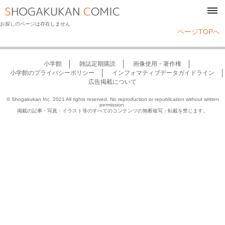
tog
navi
お探しのページは存在しません
ページTOPへ
小学館
雑誌定期購読
画像使用・著作権
小学館のプライバシーポリシー
インフォマティブデータガイドライン
広告掲載について
© Shogakukan Inc. 2021 All rights reserved. No reproduction or republication without written
permission.
掲載の記事・写真・イラスト等のすべてのコンテンツの無断複写・転載を禁じます。