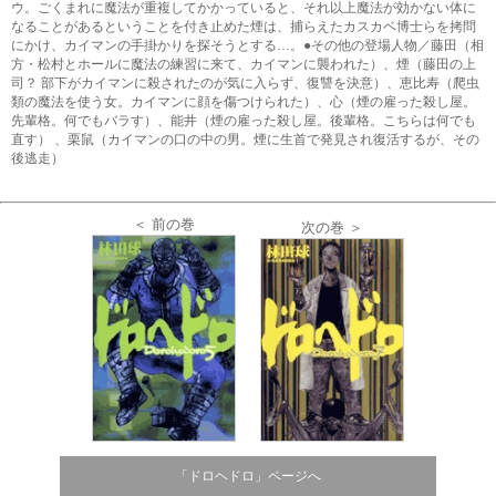
ウ。ごくまれに魔法が重複してかかっていると、それ以上魔法が効かない体に
なることがあるということを付き止めた煙は、捕らえたカスカベ博士らを拷問
にかけ、カイマンの手掛かりを探そうとする…。●その他の登場人物／藤田（相
方・松村とホールに魔法の練習に来て、カイマンに襲われた）、煙（藤田の上
司？ 部下がカイマンに殺されたのが気に入らず、復讐を決意）、恵比寿（爬虫
類の魔法を使う女。カイマンに顔を傷つけられた）、心（煙の雇った殺し屋。
先輩格。何でもバラす）、能井（煙の雇った殺し屋。後輩格。こちらは何でも
直す） 、栗鼠（カイマンの口の中の男。煙に生首で発見され復活するが、その
後逃走）
＜ 前の巻
次の巻 ＞
「ドロヘドロ」ページへ