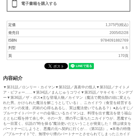
電子書籍を購入する
定価
1,375円(税込)
発売日
2005/02/28
ISBN
9784091882769
判型
Ａ５
頁
170頁
内容紹介
▼第31話／ロンリー・カイマン▼第32話／真夜中の怪人▼第33話／ナイトメ
ア・ビフォー……▼第34話／まんじゅうコワイ▼第35話／ヤキイモ・ランデブ
ー▼第36話／ザ・ボス●主な登場人物／カイマン（魔法で爬虫類の頭に変えら
れた男。かけられた魔法を解こうとしている）、ニカイドウ（食堂を経営する
カイマンの友達。武術の心得もあるし、実は魔法使いでもある？）●あらすじ／
ブルーナイトパーティーの会場にいるカイマンは、料理を出す魔法を使う福山
とともに暇を持て余し中。その一方、煙の手に落ちたニカイドウが、悪魔すら
も一目置く、伝説の"時を操る"魔法使いだということが発覚した！ 煙は彼女を
パートナーにしようと、悪魔の元へ契約に行くが…（第31話）。●本巻の特徴
／"ブルーナイト"で、無理やり煙のパートナーとさせられてしまったニカイド