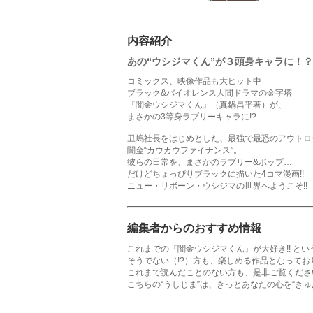
内容紹介
あの“ウシジマくん”が３頭身キャラに！？
コミックス、映像作品も大ヒット中
ブラック&バイオレンス人間ドラマの金字塔
『闇金ウシジマくん』（真鍋昌平著）が、
まさかの3等身ラブリーキャラに!?
丑嶋社長をはじめとした、最強で最恐のアウトロ
闇金“カウカウファイナンス”。
彼らの日常を、まさかのラブリー&ポップ…
だけどちょっぴりブラックに描いた4コマ漫画!!
ニュー・リボーン・ウシジマの世界へようこそ!!
編集者からのおすすめ情報
これまでの『闇金ウシジマくん』が大好き!! とい
そうでない（!?）方も、楽しめる作品となっており
これまで読んだことのない方も、是非ご覧ください
こちらの“うしじま”は、きっとあなたの心を“きゅ