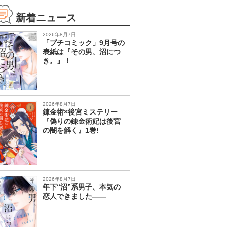
新着ニュース
2026年8月7日
「プチコミック」9月号の
表紙は『その男、沼につ
き。』！
2026年8月7日
錬金術×後宮ミステリー
『偽りの錬金術妃は後宮
の闇を解く』1巻!
2026年8月7日
年下“沼”系男子、本気の
恋人できました――