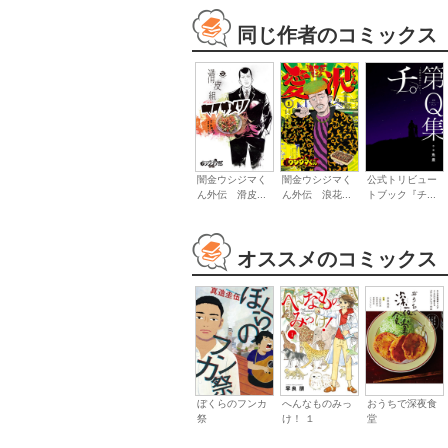
同じ作者のコミックス
闇金ウシジマく
闇金ウシジマく
公式トリビュー
ん外伝 滑皮...
ん外伝 浪花...
トブック『チ...
オススメのコミックス
ぼくらのフンカ
へんなものみっ
おうちで深夜食
祭
け！ １
堂