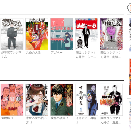
少年院ウシジマ
九条の大罪
アガペー
闇金ウシジマく
闇金ウシジマく
くん
ん外伝 らー...
ん外伝 肉蝮...
還暦姫 １
永世乙女の戦い
魔界の議場 １
イキガミ 再臨
闇金ウシジマく
方 １
１
ん外伝 滑皮...