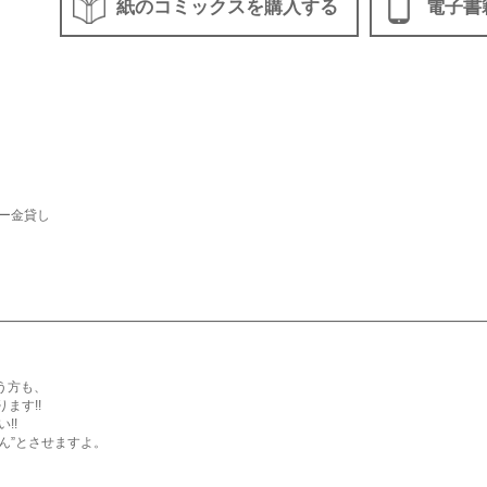
紙のコミックスを購入する
電子書
ー金貸し
う方も、
ます!!
!!
ん”とさせますよ。