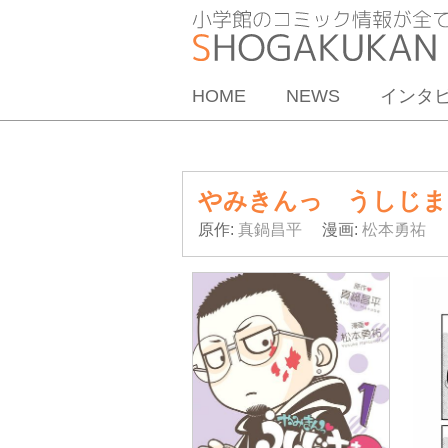
HOME
NEWS
インタ
やみきんっ うしじま
原作:
真鍋昌平
漫画:
松本勇祐