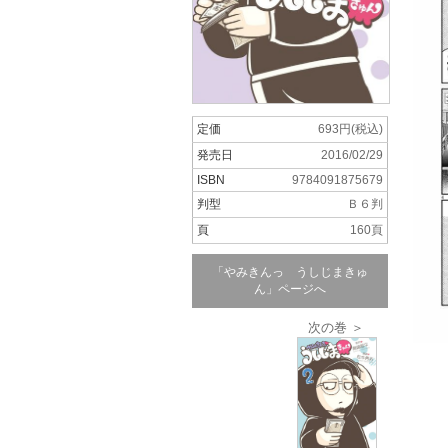
定価
693円(税込)
発売日
2016/02/29
ISBN
9784091875679
判型
Ｂ６判
頁
160頁
「やみきんっ うしじまきゅ
ん」ページへ
次の巻 ＞