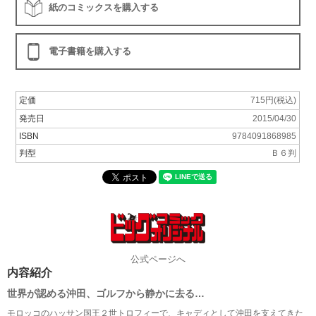
紙のコミックスを購入する
電子書籍を購入する
定価
715円(税込)
発売日
2015/04/30
ISBN
9784091868985
判型
Ｂ６判
公式ページへ
内容紹介
世界が認める沖田、ゴルフから静かに去る…
モロッコのハッサン国王２世トロフィーで、キャディとして沖田を支えてきた