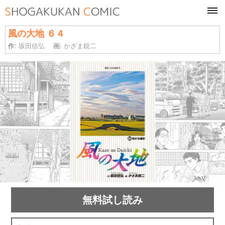
tog
navi
風の大地 ６４
作:
坂田信弘
画:
かざま鋭二
無料試し読み