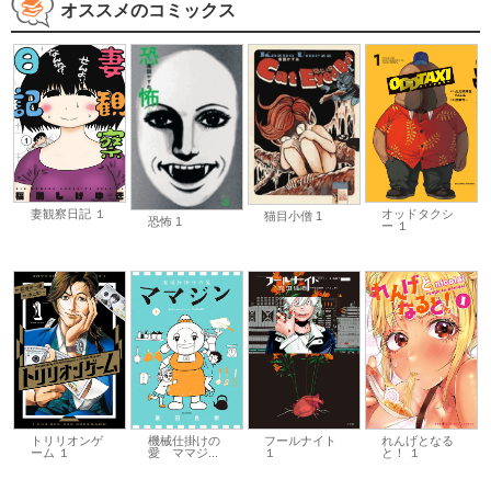
オススメのコミックス
オッドタクシ
妻観察日記 １
猫目小僧 1
恐怖 1
ー １
トリリオンゲ
機械仕掛けの
フールナイト
れんげとなる
ーム １
愛 ママジ...
１
と！ １