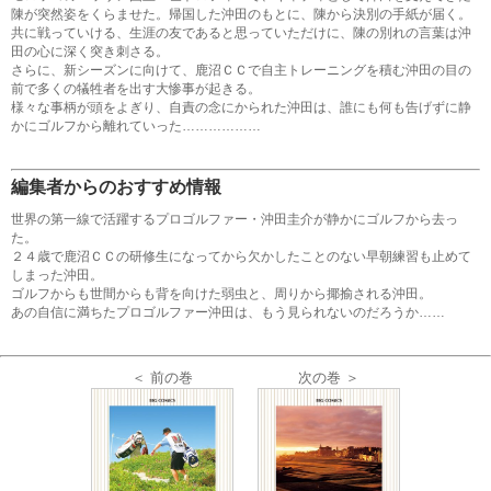
陳が突然姿をくらませた。帰国した沖田のもとに、陳から決別の手紙が届く。
共に戦っていける、生涯の友であると思っていただけに、陳の別れの言葉は沖
田の心に深く突き刺さる。
さらに、新シーズンに向けて、鹿沼ＣＣで自主トレーニングを積む沖田の目の
前で多くの犠牲者を出す大惨事が起きる。
様々な事柄が頭をよぎり、自責の念にかられた沖田は、誰にも何も告げずに静
かにゴルフから離れていった………………
編集者からのおすすめ情報
世界の第一線で活躍するプロゴルファー・沖田圭介が静かにゴルフから去っ
た。
２４歳で鹿沼ＣＣの研修生になってから欠かしたことのない早朝練習も止めて
しまった沖田。
ゴルフからも世間からも背を向けた弱虫と、周りから揶揄される沖田。
あの自信に満ちたプロゴルファー沖田は、もう見られないのだろうか……
＜ 前の巻
次の巻 ＞