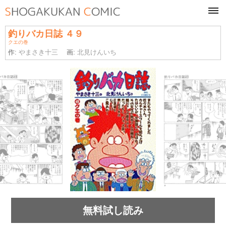
tog
navi
釣りバカ日誌 ４９
クエの巻
作:
やまさき十三
画:
北見けんいち
無料試し読み