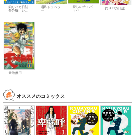
愛しのチィパ
釣りバカ日誌
昭和トラベラ
釣りバカ日誌
ッパ
番外編 シ...
ー
天地無用
オススメのコミックス