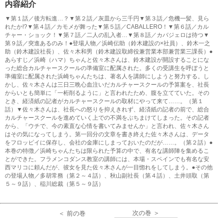
内容紹介
▼第１話／後方転進…？▼第２話／灰皿から三千円▼第３話／危機一髪、見ら
れたか!?▼第４話／カモメが舞った▼第５話／CABALLERO！▼第６話／カル
チャー・ショック！▼第７話／二人の乱入者…▼第８話／カバジェロは待つ▼
第９話／突進あるのみ！●登場人物／浜崎伝助（鈴木建設の×社員）、鈴木一之
助（鈴木建設社長）、佐々木和男（鈴木建設取締役兼営業本部兼営業三課長）●
あらすじ／浜崎（ハマ）ちゃんと佐々木さんは、鈴木建設が開設することにな
った総合カルチャースクールの準備室に配属された。多くの受講生を呼ぼうと
準備室に配属された浜崎ちゃんたちは、著名人を講師にしようと努力する。し
かし、佐々木さんは三日三晩心血注いだカルチャースクールの予算案を、社長
からいとも簡単に「一桁削るように」と言われたため、腹を立てていた。その
とき、経済紙の記者がカルチャースクールの取材にやって来て……。（第１
話）▼佐々木さんは、社長への怒りを抑えきれず、経済紙の記者の前で、総合
カルチャースクールを進めていく上での不満をぶちまけてしまった。その記者
から、「ウチで、今の素直な心情を書いてみませんか」と言われ、佐々木さん
はその気になってしまう。第一回分の文章を書き終えた佐々木さんは、データ
をフロッピイに保存し、会社の金庫にしまっておいたのだが……。（第２話）●
本巻の特徴／浜崎ちゃんたちは限られた予算の中で、有名な講師陣を集めるこ
とができた。フラメンコダンス教室の講師には、本場・スペインでも有名な安
西マリコに頼んだが、彼女を見た佐々木さんが一目惚れをしてしまう。●その他
の登場人物／多胡常務（第２～４話）、秋山副社長（第４話）、土井頭取（第
５～９話）、稲川総裁（第５～９話）
次の巻 ＞
＜ 前の巻