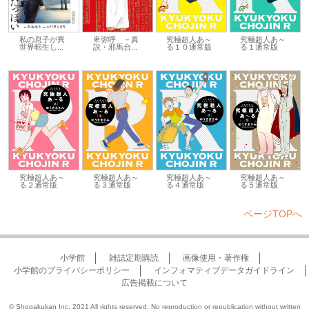
私の息子が異
卑弥呼 －真
究極超人あ～
究極超人あ～
世界転生し...
説・邪馬台...
る１０通常版
る１通常版
究極超人あ～
究極超人あ～
究極超人あ～
究極超人あ～
る２通常版
る３通常版
る４通常版
る５通常版
ページTOPへ
小学館
雑誌定期購読
画像使用・著作権
小学館のプライバシーポリシー
インフォマティブデータガイドライン
広告掲載について
© Shogakukan Inc. 2021 All rights reserved. No reproduction or republication without written