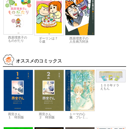
西原理恵子の
西原理恵子の
ダーリンは７
ものがたり
人生画力対決
０歳
オススメのコミックス
１００年ドラ
えもん
雨宮さん
雨宮さん
トーマの心
２ 特別版
１ 特別版
臓 プレミ...