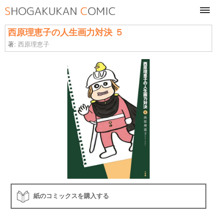
tog
navi
西原理恵子の人生画力対決 ５
著:
西原理恵子
紙のコミックスを購入する