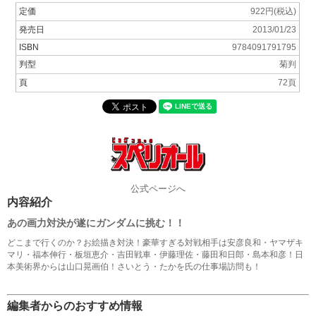
定価
922円(税込)
発売日
2013/01/23
ISBN
9784091791795
判型
菊判
頁
72頁
公式ページへ
内容紹介
あの画力対決が遂にガンダムに挑む！！
どこまで行くのか？お絵描き対決！豪華すぎる対戦相手は安彦良和・ヤマザキ
マリ・福本伸行・板垣恵介・吉田戦車・伊藤理佐・藤田和日郎・島本和彦！日
本美術界からは山口晃画伯！さいとう・たかを氏の仕事場訪問も！
編集者からのおすすめ情報