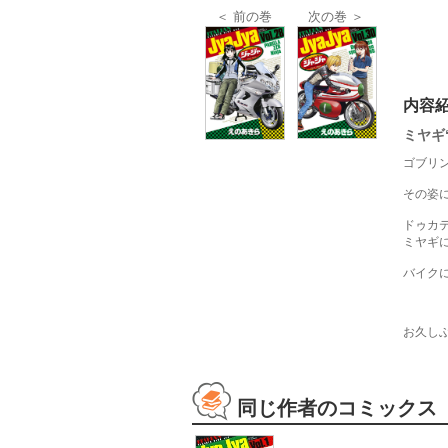
＜ 前の巻
次の巻 ＞
内容
ミヤギ
ゴブリ
その姿
ドゥカテ
ミヤギ
バイク
お久し
同じ作者のコミックス