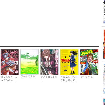
ひかりのまち
ジャジャ １
ＢＬＡＣＫ Ｌ
デストロ０１６
キルニル～先生
ＡＧＯＯＮ ...
１
が殺し屋って...