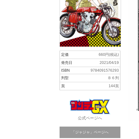
定価
660円(税込)
発売日
2021/04/19
ISBN
9784091576293
判型
Ｂ６判
頁
144頁
公式ページへ
「ジャジャ」ページへ