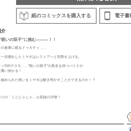
紙のコミックスを購入する
電子書
紹介
“呪いの双子”に挑む―――！！
ンの倉庫に眠るドゥカティ……
に一目惚れしたミヤギはレストアへと気勢を上げる。
ィ500デスモ……"呪いの双子"の異名を持つバイクが
に襲い掛かる！
に秘められた呪いをミヤギは解き明かすことができるのか！？
ぶりの「ミニじゃじゃ」も収録の29巻！