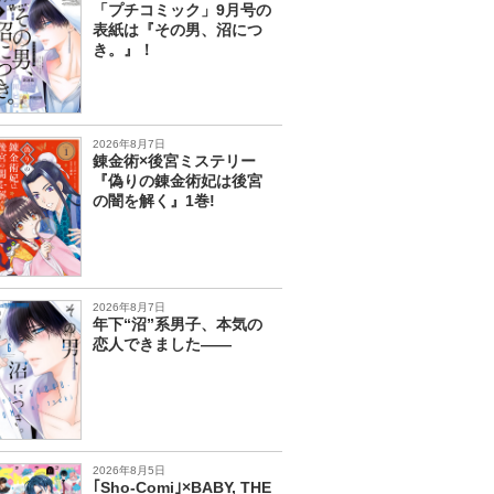
「プチコミック」9月号の
表紙は『その男、沼につ
き。』！
2026年8月7日
錬金術×後宮ミステリー
『偽りの錬金術妃は後宮
の闇を解く』1巻!
2026年8月7日
年下“沼”系男子、本気の
恋人できました――
2026年8月5日
｢Sho-Comi｣×BABY, THE