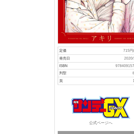
定価
715円
発売日
2020/
ISBN
97840915
判型
頁
公式ページへ