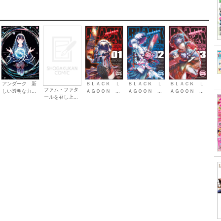
アンダーク 新
ＢＬＡＣＫ Ｌ
ＢＬＡＣＫ Ｌ
ＢＬＡＣＫ Ｌ
ファム・ファタ
しい透明な力...
ＡＧＯＯＮ ...
ＡＧＯＯＮ ...
ＡＧＯＯＮ ...
ールを召し上...