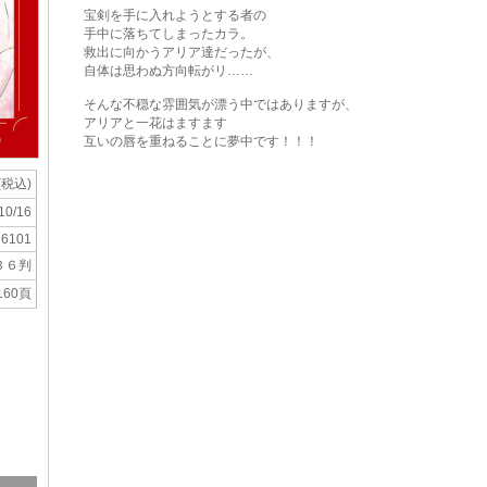
宝剣を手に入れようとする者の
手中に落ちてしまったカラ。
救出に向かうアリア達だったが、
自体は思わぬ方向転がリ……
そんな不穏な雰囲気が漂う中ではありますが、
アリアと一花はますます
互いの唇を重ねることに夢中です！！！
(税込)
10/16
76101
Ｂ６判
160頁