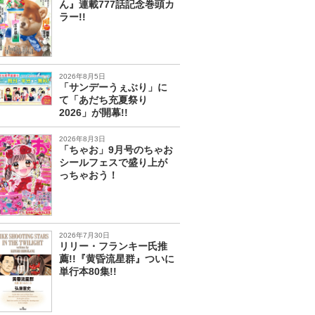
ん』連載777話記念巻頭カ
ラー!!
2026年8月5日
「サンデーうぇぶり」に
て「あだち充夏祭り
2026」が開幕!!
2026年8月3日
「ちゃお」9月号のちゃお
シールフェスで盛り上が
っちゃおう！
2026年7月30日
リリー・フランキー氏推
薦!!『黄昏流星群』ついに
単行本80集!!