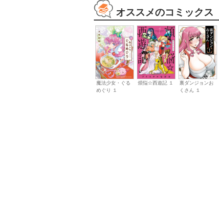
オススメのコミックス
魔法少女・ぐる
煩悩☆西遊記 １
裏ダンジョンお
めぐり １
くさん １