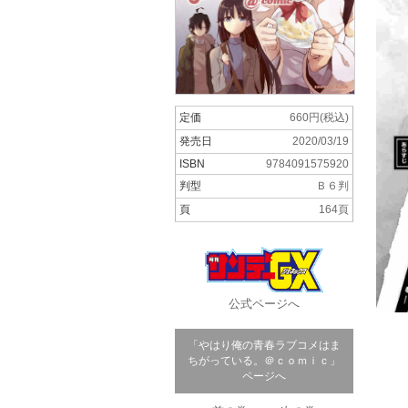
定価
660円(税込)
発売日
2020/03/19
ISBN
9784091575920
判型
Ｂ６判
頁
164頁
公式ページへ
「やはり俺の青春ラブコメはま
ちがっている。＠ｃｏｍｉｃ」
ページへ