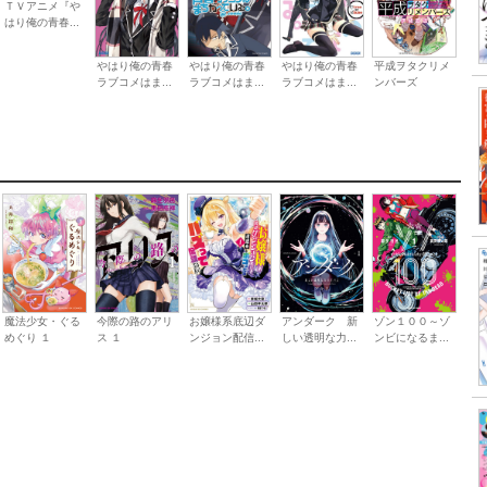
ＴＶアニメ『や
はり俺の青春...
やはり俺の青春
平成ヲタクリメ
やはり俺の青春
やはり俺の青春
ラブコメはま...
ンバーズ
ラブコメはま...
ラブコメはま...
魔法少女・ぐる
今際の路のアリ
お嬢様系底辺ダ
アンダーク 新
ゾン１００～ゾ
めぐり １
ス １
ンジョン配信...
しい透明な力...
ンビになるま...