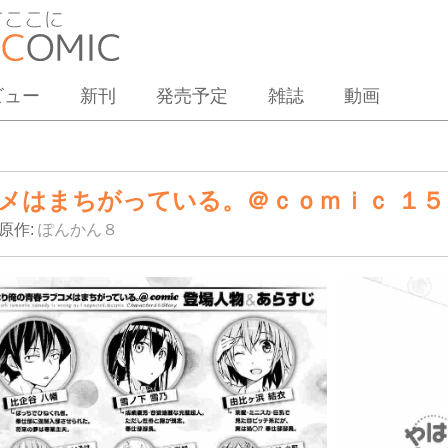
ビュー
新刊
発売予定
雑誌
動画
メはまちがっている。＠ｃｏｍｉｃ １５
作:
ぽんかん８