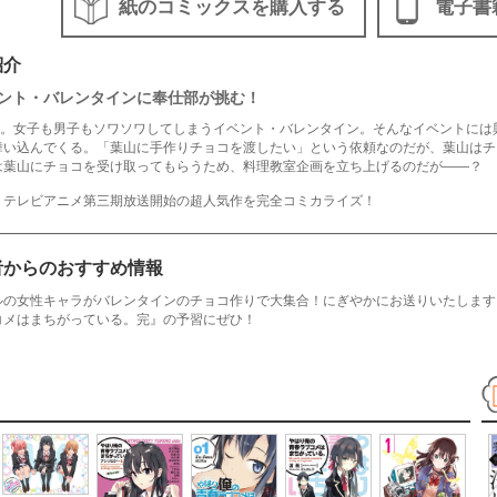
紙のコミックスを購入する
電子書
紹介
ント・バレンタインに奉仕部が挑む！
4日。女子も男子もソワソワしてしまうイベント・バレンタイン。そんなイベントに
舞い込んでくる。「葉山に手作りチョコを渡したい」という依頼なのだが、葉山はチ
は葉山にチョコを受け取ってもらうため、料理教室企画を立ち上げるのだが――？
りテレビアニメ第三期放送開始の超人気作を完全コミカライズ！
者からのおすすめ情報
ルの女性キャラがバレンタインのチョコ作りで大集合！にぎやかにお送りいたします！
コメはまちがっている。完』の予習にぜひ！