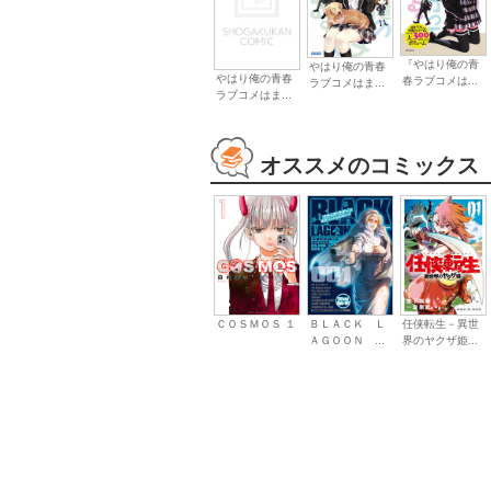
『やはり俺の青
やはり俺の青春
やはり俺の青春
春ラブコメは...
ラブコメはま...
ラブコメはま...
オススメのコミックス
ＣＯＳＭＯＳ １
ＢＬＡＣＫ Ｌ
任侠転生－異世
ＡＧＯＯＮ ...
界のヤクザ姫...