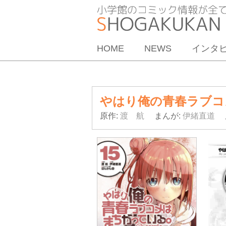
HOME
NEWS
インタ
やはり俺の青春ラブコ
原作:
渡 航
まんが:
伊緒直道
原