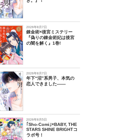
き。』！
2026年8月7日
錬金術×後宮ミステリー
『偽りの錬金術妃は後宮
の闇を解く』1巻!
2026年8月7日
年下“沼”系男子、本気の
恋人できました――
2026年8月5日
｢Sho-Comi｣×BABY, THE
STARS SHINE BRIGHTコ
ラボ号！