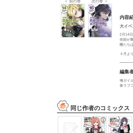
＜ 前の巻
次の巻 ＞
内容
大イベ
2月1
依頼が
幡たち
４月よ
編集
俺ガイ
春ラブ
同じ作者のコミックス