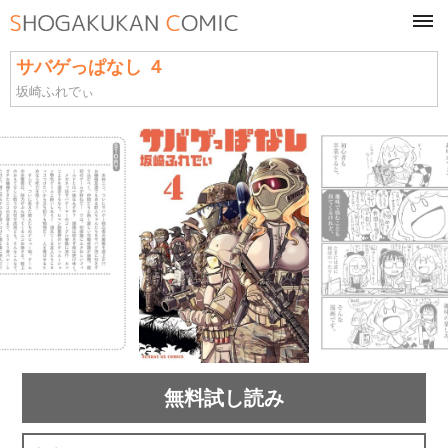
tog
navi
サバゲっぱなし ４
坂崎ふれでぃ
無料試し読み