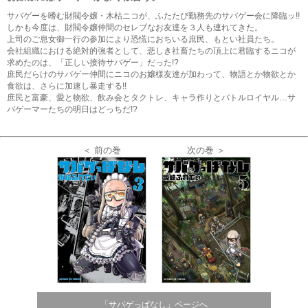
サバゲーを嗜む財閥令嬢・木枯ニコが、ふたたび勤務先のサバゲー会に降臨ッ!!
しかも今度は、財閥令嬢仲間のセレブなお友達を３人も連れてきた。
上司のご息女御一行の参加により恐慌におちいる庶民、もとい社員たち。
会社組織における絶対的強者として、悲しき社畜たちの頂上に君臨するニコが
求めたのは、「正しい接待サバゲー」だった!?
庶民だらけのサバゲー仲間にニコのお嬢様友達が加わって、物語とか物欲とか
食欲は、さらに加速し暴走する!!
庶民と富豪、愛と物欲、飲み会とタクトレ、キャラ作りとバトルロイヤル…サ
バゲーマーたちの明日はどっちだ!?
＜ 前の巻
次の巻 ＞
「サバゲっぱなし」ページへ