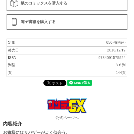
紙のコミックスを購入する
電子書籍を購入する
定価
650円(税込)
発売日
2018/12/19
ISBN
9784091575524
判型
Ｂ６判
頁
144頁
公式ページへ
内容紹介
お嬢様にはサバゲーがよく似合う。