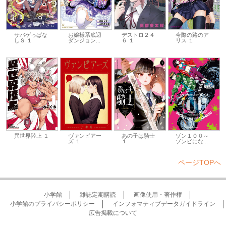
サバゲっぱな
お嬢様系底辺
デストロ２４
今際の路のア
しＳ １
ダンジョン...
６ １
リス １
異世界陸上 １
ヴァンピアー
あの子は騎士
ゾン１００～
ズ １
１
ゾンビにな...
ページTOPへ
小学館
雑誌定期購読
画像使用・著作権
小学館のプライバシーポリシー
インフォマティブデータガイドライン
広告掲載について