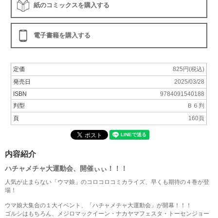
紙のコミックスを購入する
電子書籍を購入する
定価
825円(税込)
発売日
2025/03/28
ISBN
9784091540188
判型
Ｂ６判
頁
160頁
内容紹介
ハチャメチャ大運動会、開催ぃぃ！！！
人気が止まらない「ウマ娘」のコロコロコミカライズ、早くも期待の４巻が登
場！
ウマ娘大集合の１大イベント、「ハチャメチャ大運動会」が開幕！！！
ゴルシはもちろん、メジロマックイーン・ナカヤマフェスタ・トーセンジョー