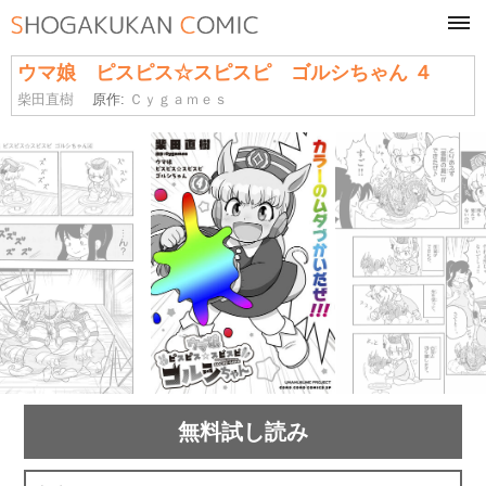
tog
navi
ウマ娘 ピスピス☆スピスピ ゴルシちゃん ４
柴田直樹
原作:
Ｃｙｇａｍｅｓ
無料試し読み