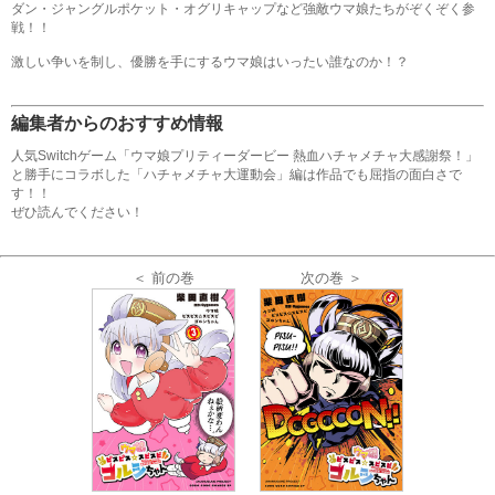
ダン・ジャングルポケット・オグリキャップなど強敵ウマ娘たちがぞくぞく参
戦！！
激しい争いを制し、優勝を手にするウマ娘はいったい誰なのか！？
編集者からのおすすめ情報
人気Switchゲーム「ウマ娘プリティーダービー 熱血ハチャメチャ大感謝祭！」
と勝手にコラボした「ハチャメチャ大運動会」編は作品でも屈指の面白さで
す！！
ぜひ読んでください！
＜ 前の巻
次の巻 ＞