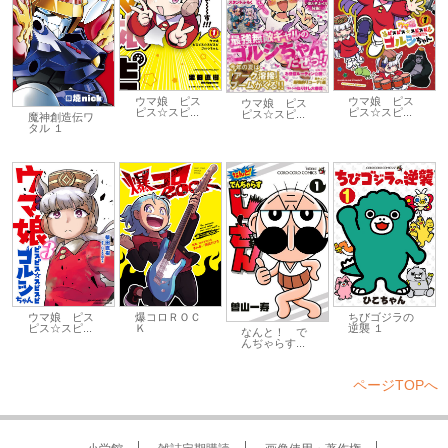
ウマ娘 ピス
ウマ娘 ピス
ウマ娘 ピス
ピス☆スピ...
ピス☆スピ...
ピス☆スピ...
魔神創造伝ワ
タル １
ウマ娘 ピス
爆コロＲＯＣ
ちびゴジラの
ピス☆スピ...
Ｋ
逆襲 １
なんと！ で
んぢゃらす...
ページTOPへ