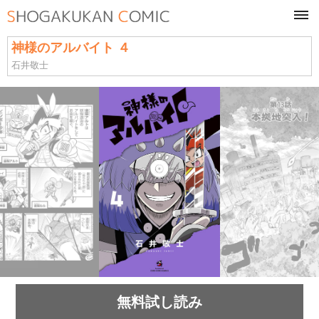
tog
navi
神様のアルバイト ４
石井敬士
無料試し読み