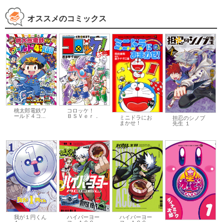
オススメのコミックス
桃太郎電鉄ワ
コロッケ！
ールド４コ...
ＢＳＶｅｒ．
ミニドラにお
担忍のシノブ
まかせ！
先生 １
我が１円くん
ハイパーヨー
ハイパーヨー