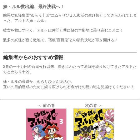
妹・ルル救出編、最終決戦へ！
凶悪な妖怪集団"ぬらり十凶"にぬらりひょん復活の生け贄としてさらわれてしま
った、アルトの妹・ルル。
彼女を救出すべく、アルトは仲間と共に敵の本拠地に乗り込むことに！
数多の妖怪が蠢く敵地で、宿敵”百目鬼”との最終決戦が幕を開ける！
編集者からのおすすめ情報
2巻の一千万円の百鬼夜行以来、長きにわたって激闘を繰り広げてきたアルトた
ちとぬらり十凶。
妹・ルルの奪還か、ぬらりひょん復活か。
互いの目的達成のために繰り広げられる命がけの総力戦を見届けてください！
次の巻 ＞
＜ 前の巻