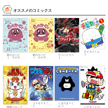
オススメのコミックス
チビカスくん
１
星のカービ
星のカービ
ケツバトラー
ィ デデデ...
ィ デデデ...
１
コスモＶＳ！
くまのまーく
１
ん １
開運コロシア
バグ太くんは