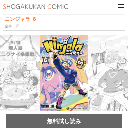
tog
navi
ニンジャラ ６
金林 洋
無料試し読み