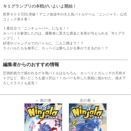
Ｎ１グランプリの本戦がいよいよ開始！
世界９００万DL突破！アニメ放送中の大人気バトルゲーム「ニンジャラ」公式
コミック第６巻！
１番目立つ「ニンチューバー」になる！！
カッペイが参加したのは、優勝者に莫大な賞金と名誉が与えられる「N１グラ
ンプリ」！
砂漠やジャングルでのバトルに、二人三脚まで！？
ライバルたちを相手に、カッペイは勝ち上がる事ができるのか！？
編集者からのおすすめ情報
圧倒的画力で描かれるゲキ熱バトルはもちろん、カッペイとガムッチの天然ギ
ャグなど、笑いどころも盛り沢山！！カバーを外した表紙に描かれた、描き下
ろしイラストも必見！
＜ 前の巻
次の巻 ＞