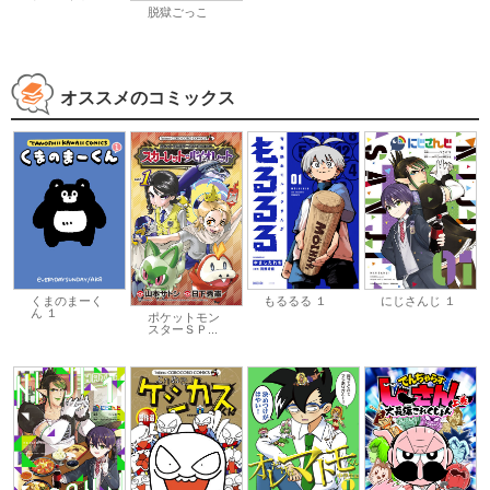
脱獄ごっこ
オススメのコミックス
くまのまーく
もるるる １
にじさんじ １
ん １
ポケットモン
スターＳＰ...