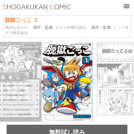
tog
navi
脱獄ごっこ １
高出なおたか
原作・監修:
ＵＵＵＭ株式会社
原作・監修:
ＬｉＴＭ
ＵＳ株式会社
無料試し読み