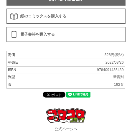
紙のコミックスを購入する
電子書籍を購入する
定価
528円(税込)
発売日
2022/08/26
ISBN
9784091435439
判型
新書判
頁
192頁
公式ページへ