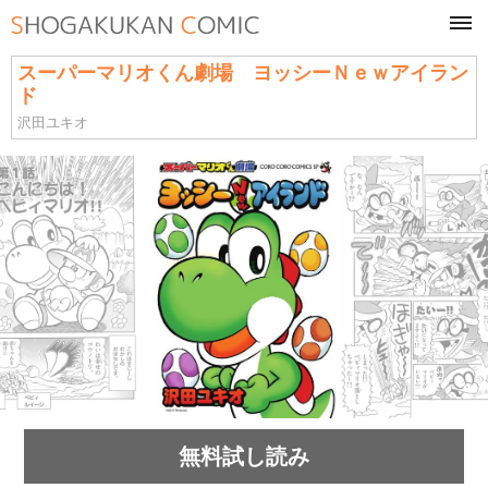
tog
navi
スーパーマリオくん劇場 ヨッシーＮｅｗアイラン
ド
沢田ユキオ
無料試し読み