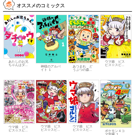
オススメのコミックス
あたしのお兄
ウマ娘 ピス
ちゃんはダ...
ピス☆スピ...
神様のアルバ
あつまれ ど
イト １
うぶつの森...
ウマ娘 ピス
ウマ娘 ピス
ウマ娘 ピス
ピス☆スピ...
ピス☆スピ...
ピス☆スピ...
ポケモン４コ
マ学園 １