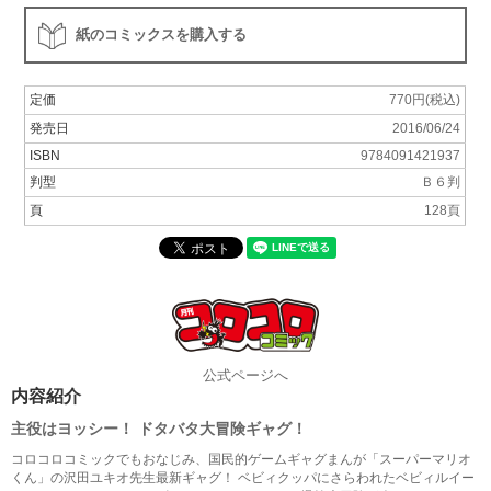
紙のコミックスを購入する
定価
770円(税込)
発売日
2016/06/24
ISBN
9784091421937
判型
Ｂ６判
頁
128頁
公式ページへ
内容紹介
主役はヨッシー！ ドタバタ大冒険ギャグ！
コロコロコミックでもおなじみ、国民的ゲームギャグまんが「スーパーマリオ
くん」の沢田ユキオ先生最新ギャグ！ ベビィクッパにさらわれたベビィルイー