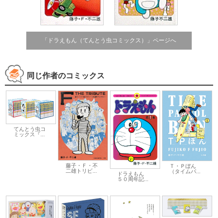
「ドラえもん（てんとう虫コミックス）」ページへ
同じ作者のコミックス
てんとう虫コ
ミックス『...
藤子・Ｆ・不
Ｔ・Ｐぼん
二雄トリビ...
（タイムパ...
ドラえもん
５０周年記...