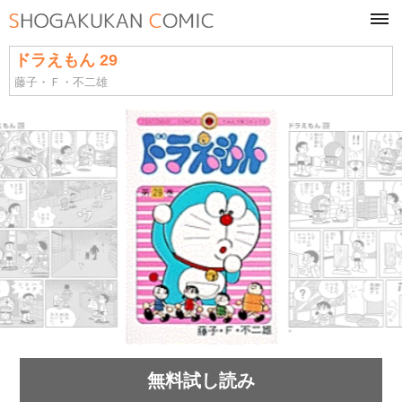
tog
navi
ドラえもん 29
藤子・Ｆ・不二雄
無料試し読み