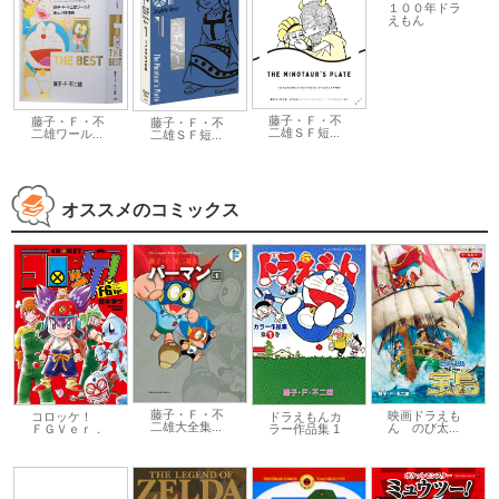
１００年ドラ
えもん
藤子・Ｆ・不
藤子・Ｆ・不
藤子・Ｆ・不
二雄ＳＦ短...
二雄ワール...
二雄ＳＦ短...
オススメのコミックス
藤子・Ｆ・不
映画ドラえも
コロッケ！
ドラえもんカ
二雄大全集...
ん のび太...
ＦＧＶｅｒ．
ラー作品集 1