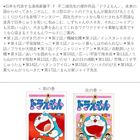
●日本を代表する漫画家藤子･Ｆ･不二雄先生の傑作作品『ドラえもん』。未来の
国からやってきたごぞんじ、ネコ型ロボットのドラえもんが親友のび太ととも
にくりひろげる友情ファンタジー。四次元ポケットから取りだされる不思議な
道具で日本じゅうを笑いに包みこむ。しずちゃんやスネ夫、それにジャイアン
も元気いっぱい。大きな夢をあたえてくれるワクワクドキドキ素敵な道具でキ
ミを心温まるドラえもんワールドにご案内。
▼第１話／のぞき穴ボード▼第２話／機械化機▼第３話／インスタントロボッ
ト▼第４話／宇宙探検ごっこ▼第５話／ユーレイ暮らしはやめられない▼第６
話／プラモが大脱走▼第７話／グンニャリジャイアン▼第８話／自動買いとり
機▼第９話／あいつを固めちゃえ▼第10話／広～い宇宙で海水浴▼第11話／う
ら山のウサギ怪獣▼第12話／思いだせ！ あの日の感動▼第13話／空飛ぶうす手
じゅうたん▼第14話／ペタンコアイロン▼第15話／ツバメののび太▼第16話／
翼ちゃんがうちへきた▼第17話／まんが家ジャイ子先生
＜ 前の巻
次の巻 ＞