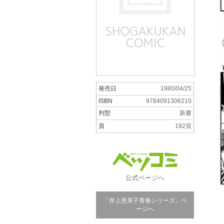
発売日
1980/04/25
ISBN
9784091306210
判型
新書
頁
192頁
公式ページへ
「井上恵美子青春シリーズ」ペ
ージへ