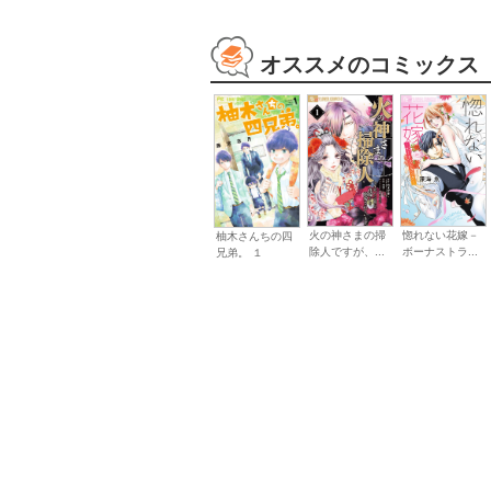
オススメのコミックス
火の神さまの掃
惚れない花嫁－
柚木さんちの四
除人ですが、...
ボーナストラ...
兄弟。 １