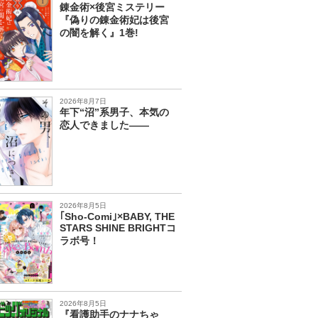
錬金術×後宮ミステリー
『偽りの錬金術妃は後宮
の闇を解く』1巻!
2026年8月7日
年下“沼”系男子、本気の
恋人できました――
2026年8月5日
｢Sho-Comi｣×BABY, THE
STARS SHINE BRIGHTコ
ラボ号！
2026年8月5日
『看護助手のナナちゃ