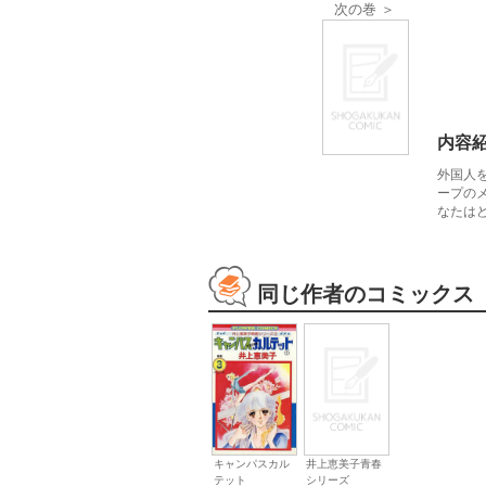
次の巻 ＞
内容
外国人
ープの
なたは
同じ作者のコミックス
キャンパスカル
井上恵美子青春
テット
シリーズ