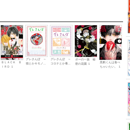
グレさんぽ ～
グレさんぽ ～
ポーの一族 秘
黒豹くんは食べ
ＢＬＡＣＫ Ｂ
猫とかキモノ...
コロナとか養...
密の花園 １
ちゃいたい。 １
ＩＲＤ １