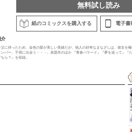
無料試し読み
紙のコミックスを購入する
電子書
紹介
を父に持ったため、金色の髪が美しい美緒だが、他人の好奇なまなざしは、彼女を極
メンバー、千尋に出会う・・・。表題作のほか 『青春バラード』『夢を追って』『た
どちら？』を収録。