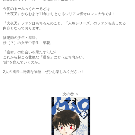
今度のるーみっくわーるどは
『犬夜叉』からおよそ11年ぶりとなるシリアス怪奇ロマン大作です！
『犬夜叉』ファンはもちろんのこと、『人魚シリーズ』のファンも楽しめる
内容となっております。
陰陽師の少年・摩緒。
妖（？）の女子中学生・菜花。
「宿命」の出会いを果たす2人が
これから起こる壮絶な「運命」にどう立ち向かい、
”絆”を育んでいくのか…
2人の成長…緻密な物語…ぜひお楽しみください！
次の巻 ＞