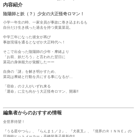
内容紹介
陰陽師と妖（？）少女の大正怪奇ロマン！
小学一年生の時、一家全員が事故に巻き込まれるも
自分だけ生き残った過去を持つ黄葉菜花。
中学三年になった彼女が再び
事故現場を通るとなぜか大正時代へ！
そこで出会った陰陽師の少年・摩緒より
「お前、妖だろう」と言われた翌日に
菜花の身体能力が覚醒したーー
自身の「謎」を解き明かすため、
菜花は摩緒と行動を共にする事になるが…
「宿命」の２人がいずれ来る
「運命」に立ち向かう大正怪奇ロマン、開幕!!
編集者からのおすすめ情報
全世界待望！
『うる星やつら』、『らんま１／２』、『犬夜叉』、『境界のＲＩＮＮＥ』の
圧倒的ヒットメーカー・高橋留美子最新作!!