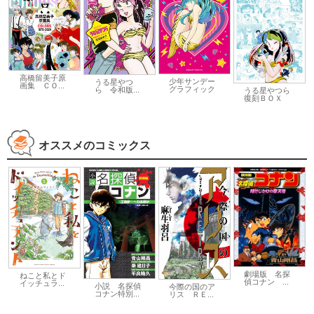
高橋留美子原
少年サンデー
うる星やつ
画集 ＣＯ...
グラフィック
ら 令和版...
うる星やつら
復刻ＢＯＸ
オススメのコミックス
劇場版 名探
ねこと私とド
偵コナン ...
イッチュラ...
小説 名探偵
今際の国のア
コナン特別...
リス ＲＥ...