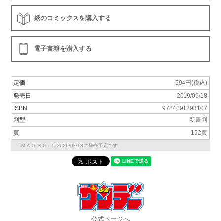
紙のコミックスを購入する
電子書籍を購入する
定価
594円(税込)
発売日
2019/09/18
ISBN
9784091293107
判型
新書判
頁
192頁
「ＭＡＯ ３０」は2026/08/18に発売予定です。
公式ページへ