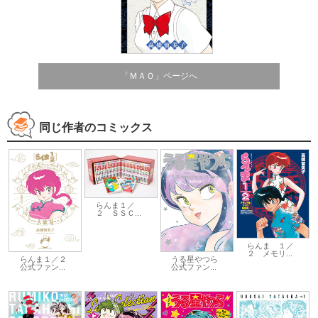
「ＭＡＯ」ページへ
同じ作者のコミックス
らんま１／
２ ＳＳＣ...
らんま １／
２ メモリ...
らんま１／２
うる星やつら
公式ファン...
公式ファン...