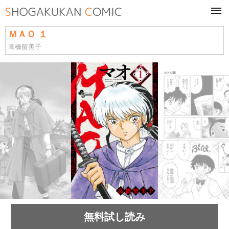
tog
navi
ＭＡＯ １
高橋留美子
無料試し読み