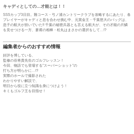
キャディとしての…才能とは！！
SSSカップ3日目。難コース・弓ノ浦カントリークラブを攻略するにあたり、各
プレイヤーがキャディと息を合わせ挑む中、元賞金王・千葉悠大のバッグは、
息子の航大が担いでいた!! 千葉の秘密兵器とも言える航大が、その才能の片鱗
を見せつける一方、蒼甫の相棒・松丸はまさかの選択をして…!?
編集者からのおすすめ情報
好評を博している、
監修の谷将貴先生のゴルフレッスン！
今回、物語でも登場する”スーパーショット”の
打ち方が明らかに…!?
実際のホールで撮影された
わかりやすい解説で、
明日から役に立つ知識を身につけよう！
キミもゴルフ王を目指せ！