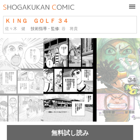
tog
navi
ＫＩＮＧ ＧＯＬＦ ３４
佐々木 健
技術指導・監修:
谷 将貴
無料試し読み