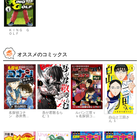
ＫＩＮＧ Ｇ
ＯＬＦ
オススメのコミックス
吾が君散るら
名探偵コナ
ルパン三世ｖ
む １
ン 赤井秀...
ｓ名探偵コ...
白山と三田さ
ん １