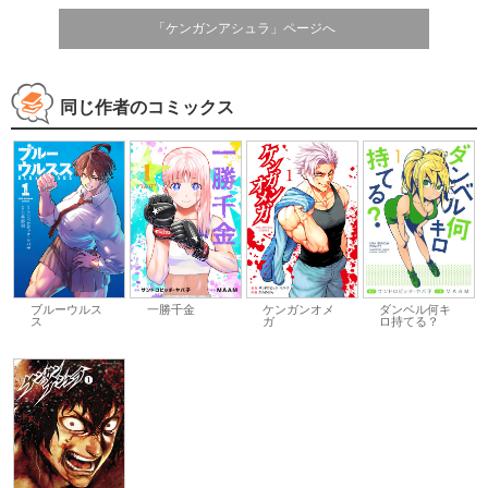
「ケンガンアシュラ」ページへ
同じ作者のコミックス
ブルーウルス
一勝千金
ケンガンオメ
ダンベル何キ
ス
ガ
ロ持てる？