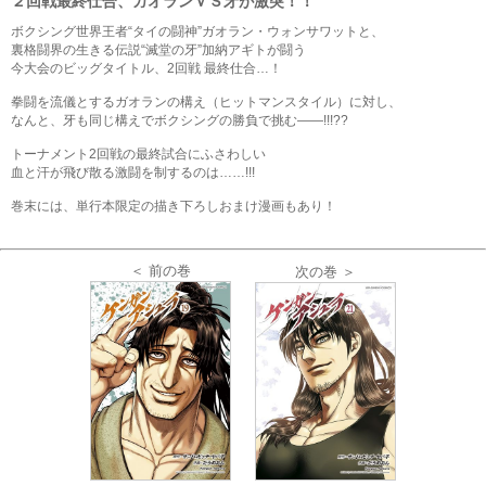
２回戦最終仕合、ガオランＶＳ牙が激突！！
ボクシング世界王者“タイの闘神”ガオラン・ウォンサワットと、
裏格闘界の生きる伝説“滅堂の牙”加納アギトが闘う
今大会のビッグタイトル、2回戦 最終仕合…！
拳闘を流儀とするガオランの構え（ヒットマンスタイル）に対し、
なんと、牙も同じ構えでボクシングの勝負で挑む――!!!??
トーナメント2回戦の最終試合にふさわしい
血と汗が飛び散る激闘を制するのは……!!!
巻末には、単行本限定の描き下ろしおまけ漫画もあり！
＜ 前の巻
次の巻 ＞