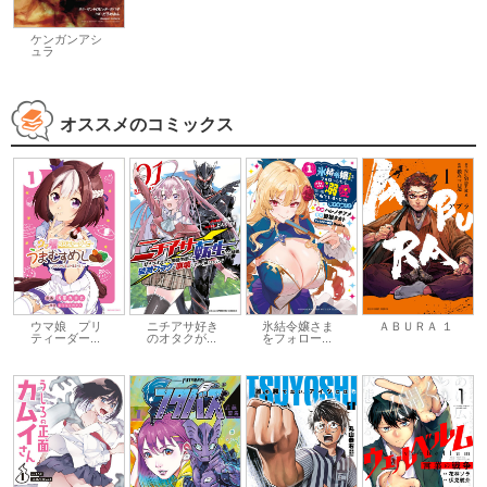
ケンガンアシ
ュラ
オススメのコミックス
ウマ娘 プリ
ニチアサ好き
氷結令嬢さま
ＡＢＵＲＡ １
ティーダー...
のオタクが...
をフォロー...