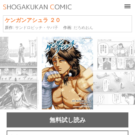
tog
navi
ケンガンアシュラ ２０
原作:
サンドロビッチ・ヤバ子
作画:
だろめおん
無料試し読み