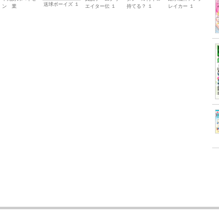
送球ボーイズ １
ン 業
エイター伝 １
持てる？ １
レイカー １