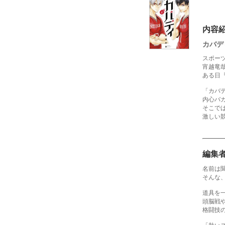
内容
カバデ
スポー
宵越竜
ある日
「カバ
内心バ
そこで
激しい競
編集
名前は
そんな
道具を
頭脳戦
格闘技