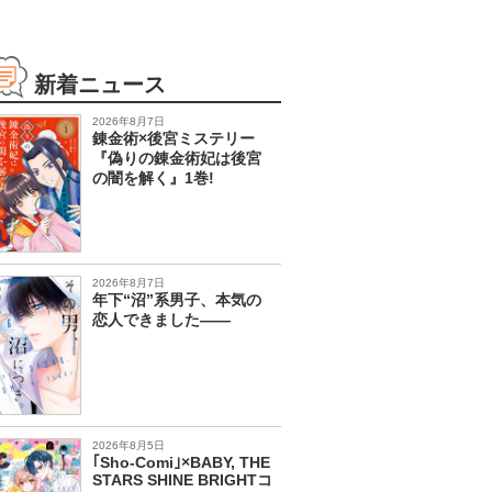
新着ニュース
2026年8月7日
錬金術×後宮ミステリー
『偽りの錬金術妃は後宮
の闇を解く』1巻!
2026年8月7日
年下“沼”系男子、本気の
恋人できました――
2026年8月5日
｢Sho-Comi｣×BABY, THE
STARS SHINE BRIGHTコ