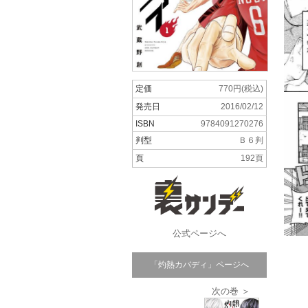
定価
770円(税込)
発売日
2016/02/12
ISBN
9784091270276
判型
Ｂ６判
頁
192頁
公式ページへ
「灼熱カバディ」ページへ
次の巻 ＞