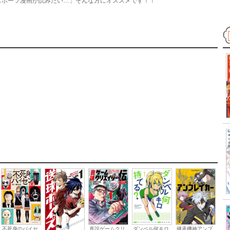
スポーツ漫画が読みたい…」そんな方にオススメです！！
不死身のパイセ
真説ゲームクリ
ダンベル何キロ
継承機神アンブ