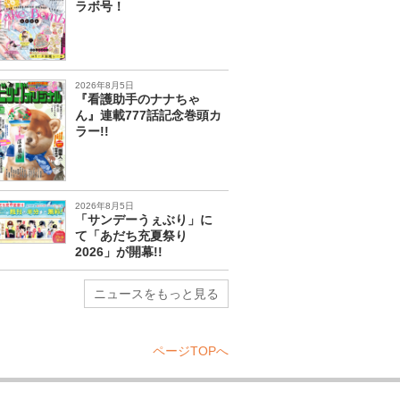
ラボ号！
2026年8月5日
『看護助手のナナちゃ
ん』連載777話記念巻頭カ
ラー!!
2026年8月5日
「サンデーうぇぶり」に
て「あだち充夏祭り
2026」が開幕!!
ニュースをもっと見る
ページTOPへ