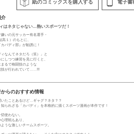
紙のコミックスを購入する
電子書
紹介
ィはネタじゃない…熱いスポーツだ！
ツ嫌いの元サッカー有名選手・
哉(高１）のもとに、
『カバディ部』が勧誘に！
ディなんてネタだろ（笑）」と
カにしつつ練習を見に行くと、
はまるで格闘技のような
技が行われていて……!!!
者からのおすすめ情報
聞いたことあるけど…ギャグ？ネタ？？
、知られざる「カバディ」を本格的に描くスポーツ漫画が本作です！
一切使わない。
や心理戦もあり、
のような激しいチームスポーツ。