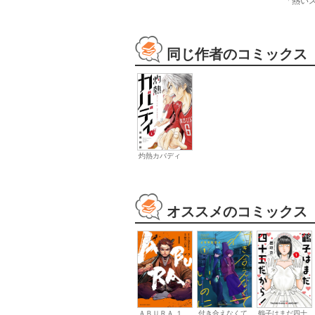
「熱い
同じ作者のコミックス
灼熱カバディ
オススメのコミックス
ＡＢＵＲＡ １
付き合えなくて
鶴子はまだ四十