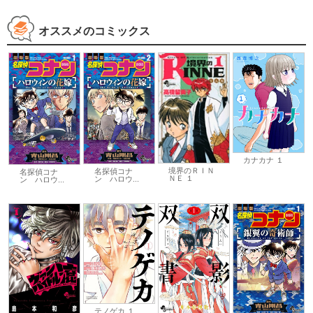
オススメのコミックス
カナカナ １
境界のＲＩＮ
名探偵コナ
名探偵コナ
ＮＥ １
ン ハロウ...
ン ハロウ...
テノゲカ １