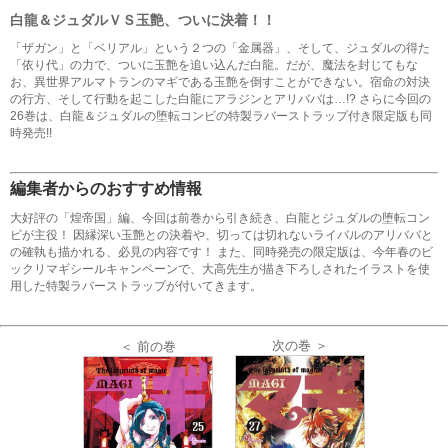
白龍＆ジュダルＶＳ玉艶、ついに決着！！
「ザガン」と「ベリアル」という２つの「金属器」、そして、ジュダルの得た
「依り代」の力で、ついに玉艶を追い込んだ白龍。だが、魔法を封じてもな
お、異世界アルマトランのマギである玉艶を倒すことができない。宿命の対決
の行方、そして行動を起こした白龍にアラジンとアリババは…!? さらに今回の
26巻は、白龍＆ジュダルの堕転コンビの特製ラバーストラップ付き限定版も同
時発売!!
編集者からのおすすめ情報
大好評の「煌帝国」編、今回は前巻から引き続き、白龍とジュダルの堕転コン
ビが主役！ 因縁深い玉艶との決着や、切っては切れないライバルのアリババと
の確執も描かれる、必見の内容です！ また、同時発売の限定版は、今年春のビ
ックリマギシールキャンペーンで、大高先生が描き下ろしされたイラストを使
用した特製ラバーストラップが付いてきます。
次の巻 ＞
＜ 前の巻