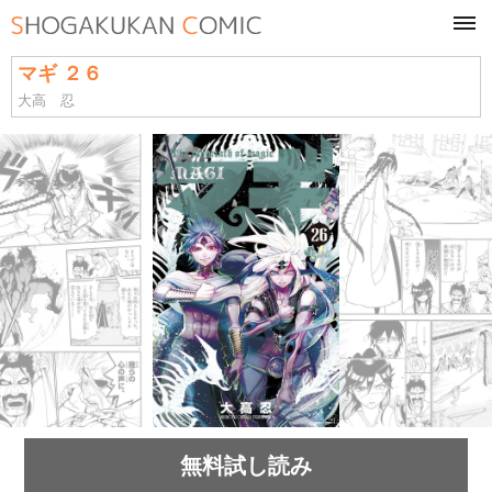
tog
navi
マギ ２６
大高 忍
無料試し読み