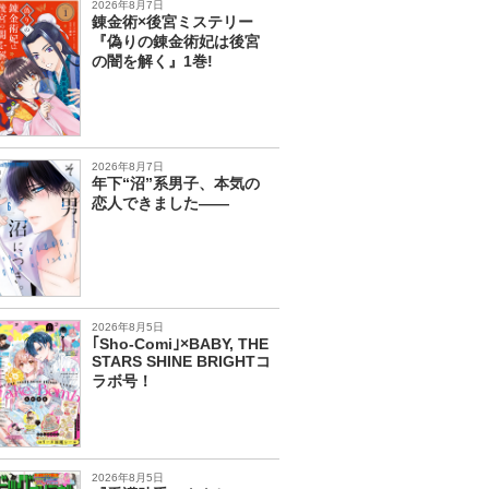
2026年8月7日
錬金術×後宮ミステリー
『偽りの錬金術妃は後宮
の闇を解く』1巻!
2026年8月7日
年下“沼”系男子、本気の
恋人できました――
2026年8月5日
｢Sho-Comi｣×BABY, THE
STARS SHINE BRIGHTコ
ラボ号！
2026年8月5日