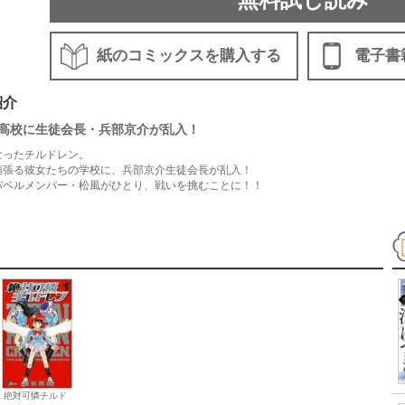
紙のコミックスを購入する
電子書
紹介
高校に生徒会長・兵部京介が乱入！
なったチルドレン。
頑張る彼女たちの学校に、兵部京介生徒会長が乱入！
バベルメンバー・松風がひとり、戦いを挑むことに！！
絶対可憐チルド