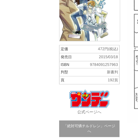
定価
472円(税込)
発売日
2015/03/18
ISBN
9784091257963
判型
新書判
頁
192頁
公式ページへ
「絶対可憐チルドレン」ページ
へ