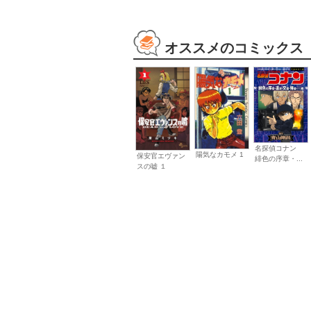
オススメのコミックス
名探偵コナン
陽気なカモメ 1
保安官エヴァン
緋色の序章・...
スの嘘 １