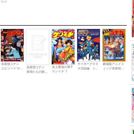
レン
サイボーグ００
劇場版アニメコ
名探偵コナン
史上最強の弟子
名探偵コナン
９完結編 ｃ...
ミック名探偵...
エピソード”Ｏ...
ケンイチ ７
探偵たちの鎮...