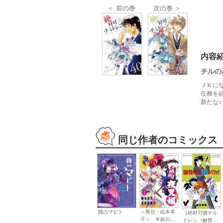
＜ 前の巻
次の巻 ＞
内容
チルの
ＪＫに
任務を
新たな
同じ作者のコミックス
鐡のマビト
～異伝・絵本草
［絶対可憐チル
子～ 半妖の...
ドレン《解禁...