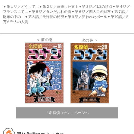
▼第１話／どうして…▼第２話／蒸発した文士▼第３話／1/2の頂点▼第４話／
フランスにて…▼第５話／食いだおれの街▼第６話／四人目の財布▼第７話／
財布の中の…▼第８話／免許証の秘密▼第９話／狙われたボール▼第10話／５
万６千人の人質
＜ 前の巻
次の巻 ＞
「名探偵コナン」ページへ