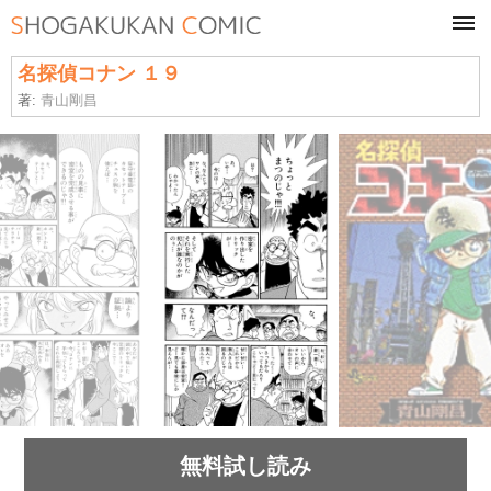
tog
navi
名探偵コナン １９
著:
青山剛昌
無料試し読み