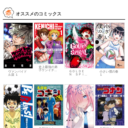
オススメのコミックス
史上最強の弟
子ケンイチ...
ＧＯＬＤＥ
ヴァンパイド
小さい僕の春
Ｎ ＳＰＩ...
ル滾 １
１