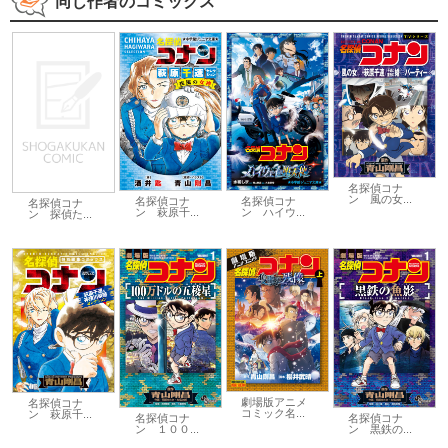
同じ作者のコミックス
名探偵コナ
ン 風の女...
名探偵コナ
名探偵コナ
名探偵コナ
ン 萩原千...
ン ハイウ...
ン 探偵た...
劇場版アニメ
名探偵コナ
コミック名...
ン 萩原千...
名探偵コナ
名探偵コナ
ン １００...
ン 黒鉄の...