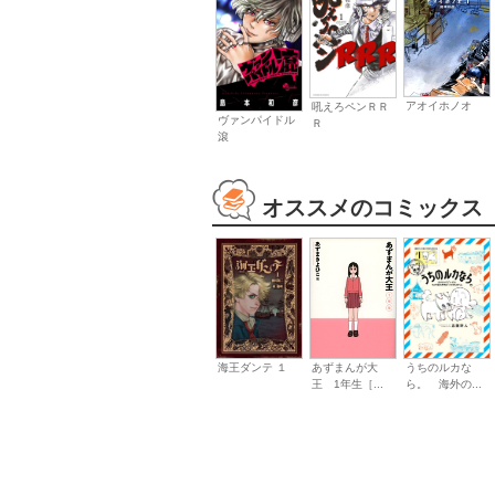
アオイホノオ
吼えろペンＲＲ
ヴァンパイドル
Ｒ
滾
オススメのコミックス
海王ダンテ １
うちのルカな
あずまんが大
ら。 海外の...
王 1年生［...