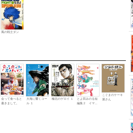
風の戦士ダン
こぐまのケーキ
会って食べると
大海に響くコー
極北のゲロイ １
とよ田みのる短
屋さん
書きまして。
ル １
編集２ イマ...