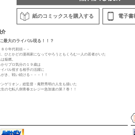
紙のコミックスを購入する
電子書
紹介
に最大のライバル現る！！？
９８０年代初頭－－
来、ひとかどの漫画家になってやろうともくろむ一人の若者がいた
名は焔燃。
っかりプロ気分の１９歳は
ライバル視する相手の活躍に
もがき、戦い続ける－－－！！
ァンゲリオン」総監督・庵野秀明の人生も描いた
大生の七転八倒青春エレジー急加速の第７巻！！