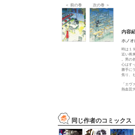
＜ 前の巻
次の巻 ＞
内容
ホノオ
時は１
近い将
。男の
心はす
勝手に
焦り、
「エヴ
熱血芸
同じ作者のコミックス