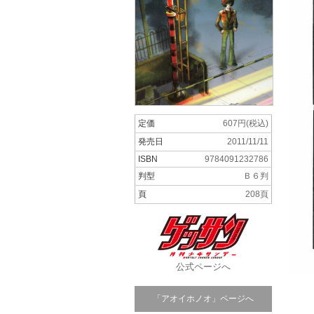
定価
607円(税込)
発売日
2011/11/11
ISBN
9784091232786
判型
Ｂ６判
頁
208頁
公式ページへ
「アオイホノオ」ページへ