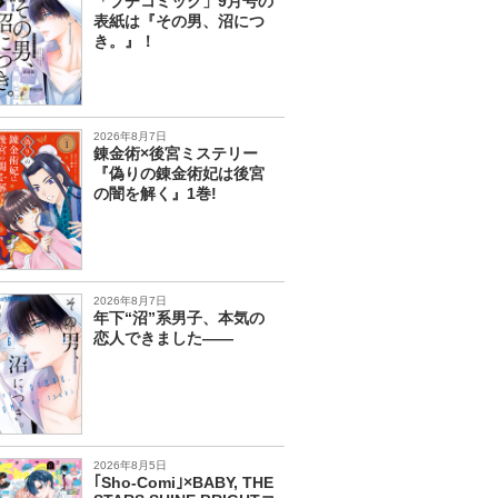
「プチコミック」9月号の
表紙は『その男、沼につ
き。』！
2026年8月7日
錬金術×後宮ミステリー
『偽りの錬金術妃は後宮
の闇を解く』1巻!
2026年8月7日
年下“沼”系男子、本気の
恋人できました――
2026年8月5日
｢Sho-Comi｣×BABY, THE