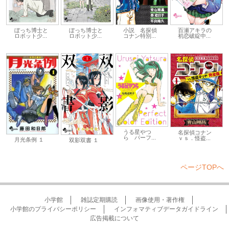
ぼっち博士と
ぼっち博士と
小説 名探偵
百瀬アキラの
ロボット少...
ロボット少...
コナン特別...
初恋破綻中...
うる星やつ
名探偵コナン
ら パーフ...
ｖｓ．怪盗...
月光条例 １
双影双書 １
ページTOPへ
小学館
雑誌定期購読
画像使用・著作権
小学館のプライバシーポリシー
インフォマティブデータガイドライン
広告掲載について