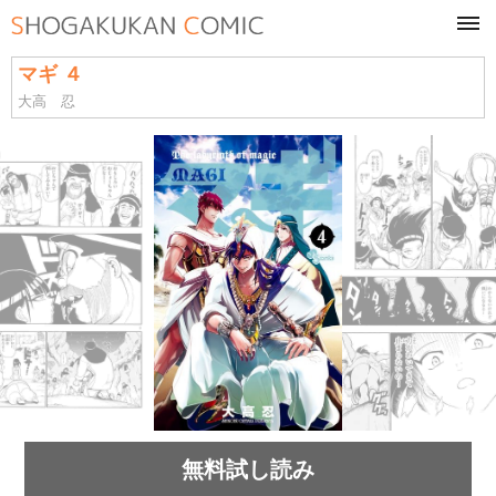
tog
navi
マギ ４
大高 忍
無料試し読み