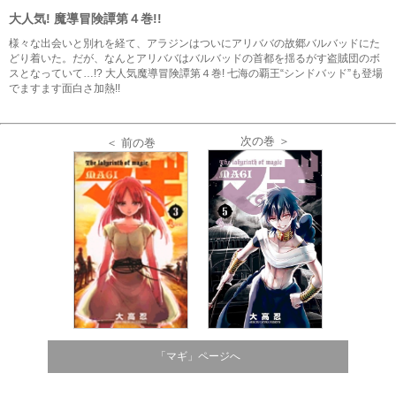
大人気! 魔導冒険譚第４巻!!
様々な出会いと別れを経て、アラジンはついにアリババの故郷バルバッドにた
どり着いた。だが、なんとアリババはバルバッドの首都を揺るがす盗賊団のボ
スとなっていて…!? 大人気魔導冒険譚第４巻! 七海の覇王“シンドバッド”も登場
でますます面白さ加熱!!
次の巻 ＞
＜ 前の巻
「マギ」ページへ