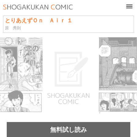
tog
navi
とりあえずＯｎ Ａｉｒ １
原 秀則
無料試し読み