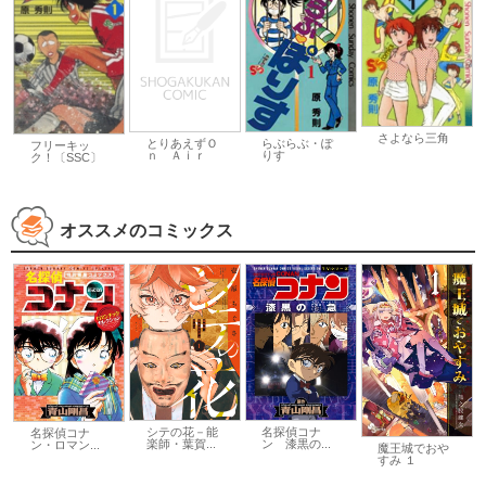
さよなら三角
とりあえずＯ
らぶらぶ・ぽ
フリーキッ
ｎ Ａｉｒ
りす
ク！〔SSC〕
オススメのコミックス
シテの花－能
名探偵コナ
名探偵コナ
楽師・葉賀...
ン 漆黒の...
ン・ロマン...
魔王城でおや
すみ １