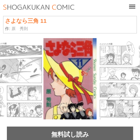
tog
navi
さよなら三角 11
作:
原 秀則
無料試し読み