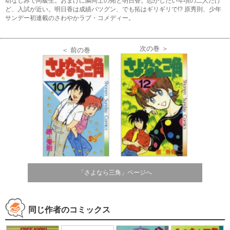
幼なじみで同級生。おまけに隣同士の拓と明日香。恋がしたい年頃の二人だけ
ど、入試が近い。明日香は成績バツグン、でも拓はギリギリで!? 原秀則、少年
サンデー初連載のさわやかラブ・コメディー。
次の巻 ＞
＜ 前の巻
「さよなら三角」ページへ
同じ作者のコミックス