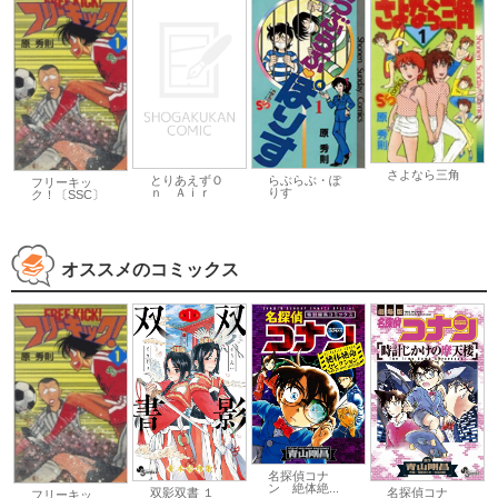
さよなら三角
とりあえずＯ
らぶらぶ・ぽ
フリーキッ
ｎ Ａｉｒ
りす
ク！〔SSC〕
オススメのコミックス
名探偵コナ
ン 絶体絶...
双影双書 １
名探偵コナ
フリーキッ