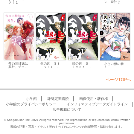
ン 時計じ...
ク！ 1
帝乃三姉妹は
銀の匙 Ｓｉ
銀の匙 Ｓｉ
小さい僕の春
案外、チョ...
ｌｖｅｒ ...
ｌｖｅｒ ...
１
ページTOPへ
小学館
雑誌定期購読
画像使用・著作権
小学館のプライバシーポリシー
インフォマティブデータガイドライン
広告掲載について
© Shogakukan Inc. 2021 All rights reserved. No reproduction or republication without written
permission.
掲載の記事・写真・イラスト等のすべてのコンテンツの無断複写・転載を禁じます。