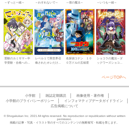
～ずっと一緒～
～わすれないで～
～僕の魔法～
～いつも一緒～
受験のカミサマ～中
レベル１で異世界召
名探偵コナン １０
ショコラの魔法～ダ
学受験・合格への...
喚されたオレだけ...
０万ドルの五稜星
ックワーズショコ...
ページTOPへ
小学館
雑誌定期購読
画像使用・著作権
小学館のプライバシーポリシー
インフォマティブデータガイドライン
広告掲載について
© Shogakukan Inc. 2021 All rights reserved. No reproduction or republication without written
permission.
掲載の記事・写真・イラスト等のすべてのコンテンツの無断複写・転載を禁じます。