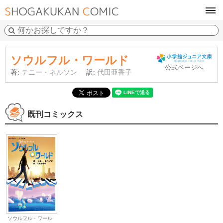
tog
navi
ソウルフル・ワールド
公式ページへ
著:
テニー・ネルソン
訳:
代田亜香子
既刊コミックス
ソウルフル・ワール