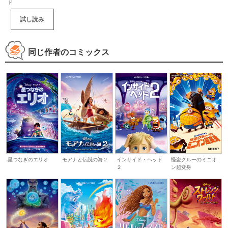
ド
試し読み
同じ作者のコミックス
星つなぎのエリオ
モアナと伝説の海２
インサイド・ヘッド
怪盗グルーのミニオ
２
ン超変身