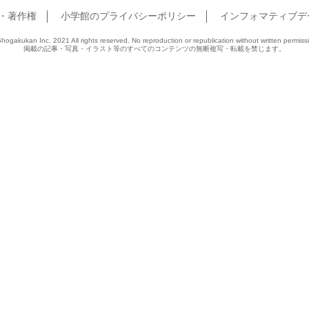
・著作権
小学館のプライバシーポリシー
インフォマティブデ
hogakukan Inc. 2021 All rights reserved. No reproduction or republication without written permiss
掲載の記事・写真・イラスト等のすべてのコンテンツの無断複写・転載を禁じます。