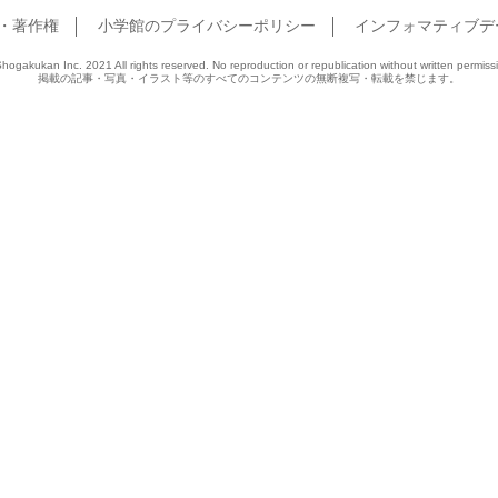
・著作権
小学館のプライバシーポリシー
インフォマティブデ
hogakukan Inc. 2021 All rights reserved. No reproduction or republication without written permiss
掲載の記事・写真・イラスト等のすべてのコンテンツの無断複写・転載を禁じます。