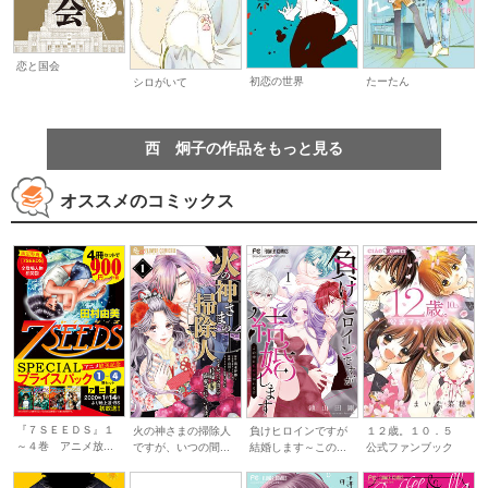
恋と国会
初恋の世界
たーたん
シロがいて
西 炯子の作品をもっと見る
オススメのコミックス
『７ＳＥＥＤＳ』１
火の神さまの掃除人
負けヒロインですが
１２歳。１０．５
～４巻 アニメ放...
ですが、いつの間...
結婚します～この...
公式ファンブック