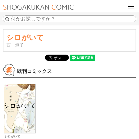
tog
navi
シロがいて
西 炯子
既刊コミックス
シロがいて