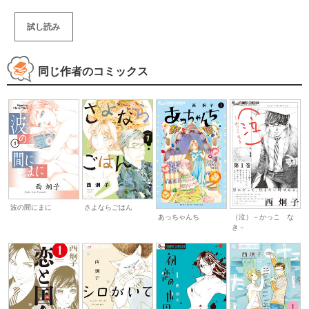
試し読み
同じ作者のコミックス
波の間にまに
さよならごはん
あっちゃんち
（泣）－かっこ な
き－