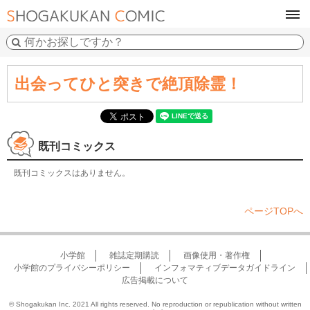
tog
navi
出会ってひと突きで絶頂除霊！
既刊コミックス
既刊コミックスはありません。
ページTOPへ
小学館
雑誌定期購読
画像使用・著作権
小学館のプライバシーポリシー
インフォマティブデータガイドライン
広告掲載について
© Shogakukan Inc. 2021 All rights reserved. No reproduction or republication without written