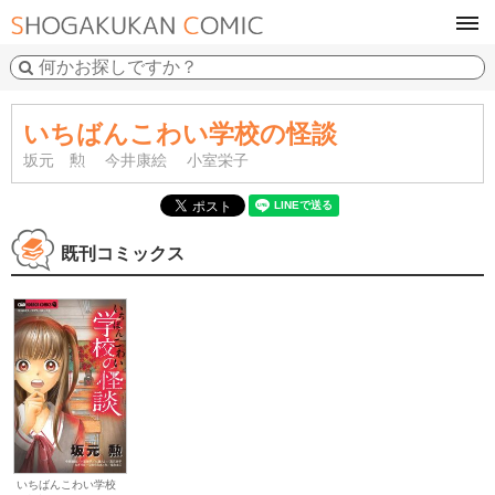
tog
navi
いちばんこわい学校の怪談
坂元 勲
今井康絵
小室栄子
既刊コミックス
いちばんこわい学校