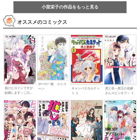
小室栄子の作品をもっと見る
オススメのコミックス
ポーの一族 ユニコ
負けヒロインですが
キャンパスカルテッ
虎と花～虎王の花嫁
ーン
結婚します～この...
ト １
さんスピンオフ～ １