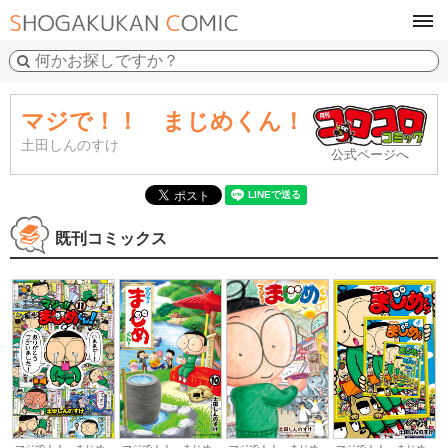
tog
navi
マジで！！ まじめくん！
土田しんのすけ
公式ページへ
既刊コミックス