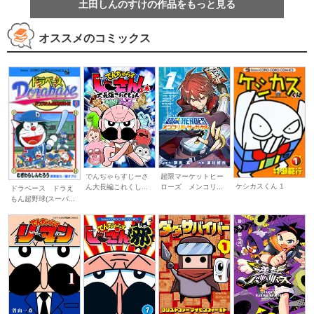
土田しんのすけの作品をもっと見る
オススメのコミックス
でんぢゃらすじーさ
超限マーケットヒー
ケシカスくん 1
ん大長編これくし...
ローズ メンコリ...
ドラベース ドラえ
もん超野球(スーパ...