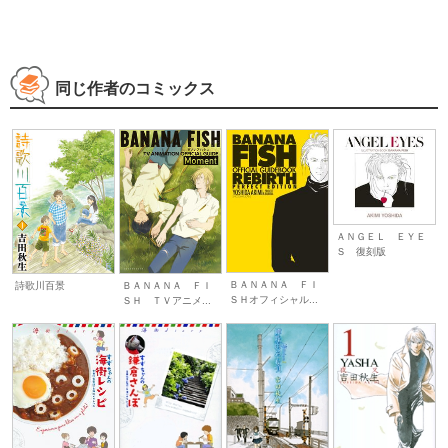
同じ作者のコミックス
ＡＮＧＥＬ ＥＹＥ
Ｓ 復刻版
ＢＡＮＡＮＡ ＦＩ
詩歌川百景
ＢＡＮＡＮＡ ＦＩ
ＳＨオフィシャル...
ＳＨ ＴＶアニメ...