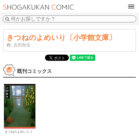
tog
navi
きつねのよめいり〔小学館文庫〕
作:
吉田秋生
既刊コミックス
きつねのよめいり 1