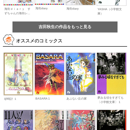
海街diary
海街diary
海街ｄｉａｒｙ す
YASHA（小学館文
ずちゃんの海街レ...
庫）
吉田秋生の作品をもっと見る
オススメのコミックス
夢みる頃をすぎても
BASARA 1
あぶない丘の家
砂時計 １
〔小学館文庫〕 1