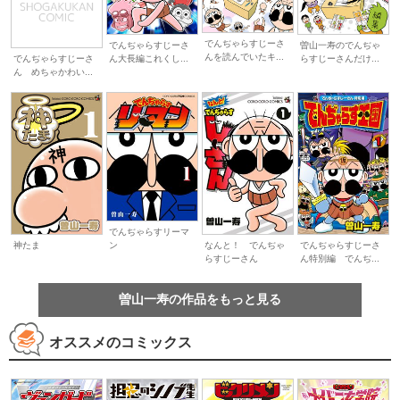
でんぢゃらすじーさ
でんぢゃらすじーさ
曽山一寿のでんぢゃ
んを読んでいたキ...
ん大長編これくし...
らすじーさんだけ...
でんぢゃらすじーさ
ん めちゃかわい...
でんぢゃらすリーマ
ン
神たま
なんと！ でんぢゃ
でんぢゃらすじーさ
らすじーさん
ん特別編 でんぢ...
曽山一寿の作品をもっと見る
オススメのコミックス