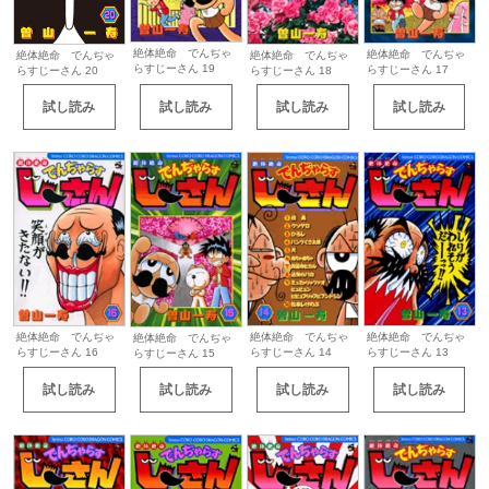
絶体絶命 でんぢゃ
絶体絶命 でんぢゃ
絶体絶命 でんぢゃ
絶体絶命 でんぢゃ
らすじーさん 19
らすじーさん 17
らすじーさん 18
らすじーさん 20
試し読み
試し読み
試し読み
試し読み
絶体絶命 でんぢゃ
絶体絶命 でんぢゃ
絶体絶命 でんぢゃ
絶体絶命 でんぢゃ
らすじーさん 16
らすじーさん 14
らすじーさん 13
らすじーさん 15
試し読み
試し読み
試し読み
試し読み