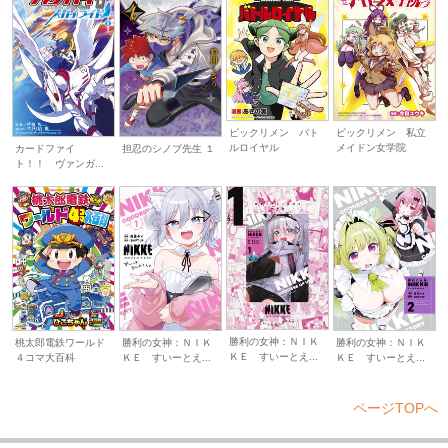
ビックリメン バト
ビックリメン 私立
ルロイヤル
メイドン女学院
カードファイ
担忍のシノブ先生 １
ト！！ ヴァンガ...
勝利の女神：ＮＩＫ
桃太郎電鉄ワールド
勝利の女神：ＮＩＫ
勝利の女神：ＮＩＫ
ＫＥ すいーとえ...
４コマ大百科
ＫＥ すいーとえ...
ＫＥ すいーとえ...
ページTOPへ