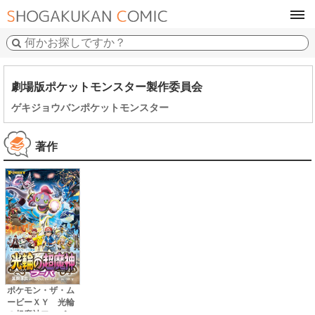
tog
navi
劇場版ポケットモンスター製作委員会
ゲキジョウバンポケットモンスター
著作
ポケモン・ザ・ム
ービーＸＹ 光輪
の超魔神フーパ